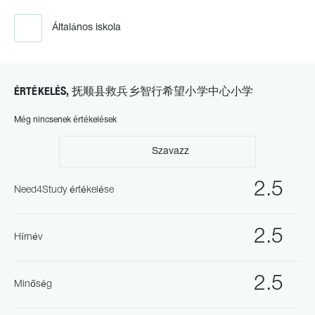
Általános iskola
ÉRTÉKELÉS, 抚顺县救兵乡智行希望小学中心小学
Még nincsenek értékelések
Szavazz
2.5
Need4Study értékelése
2.5
Hírnév
2.5
Minőség