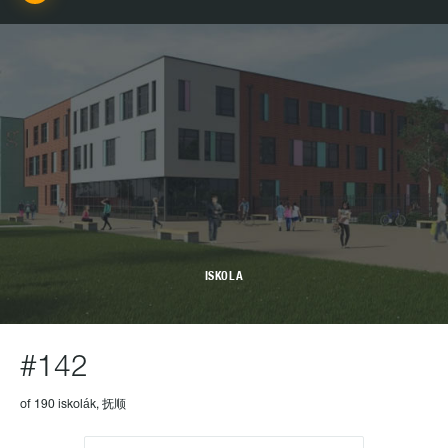
ISKOLA
#142
of 190 iskolák, 抚顺