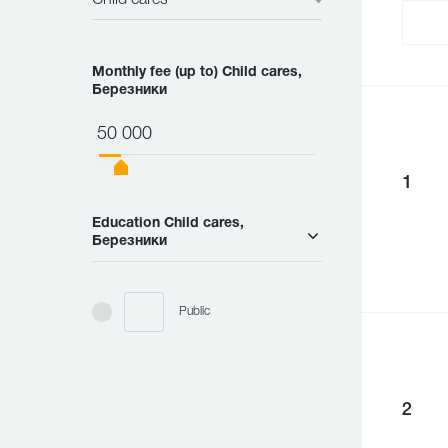
Child cares
Monthly fee (up to) Child cares,
Березники
50 000
1
Education Child cares,
Березники
Public
2