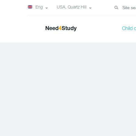
Eng
USA, Quartz Hill
Need
4
Study
Child 