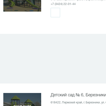
+7 (3424) 22-01-44
Детский сад № 6, Березник
618422, Пермский край, г. Березники, ул.