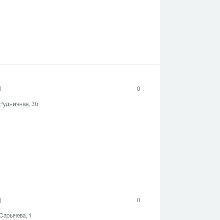
и
0
 Рудничная, 3б
и
0
 Сарычева, 1