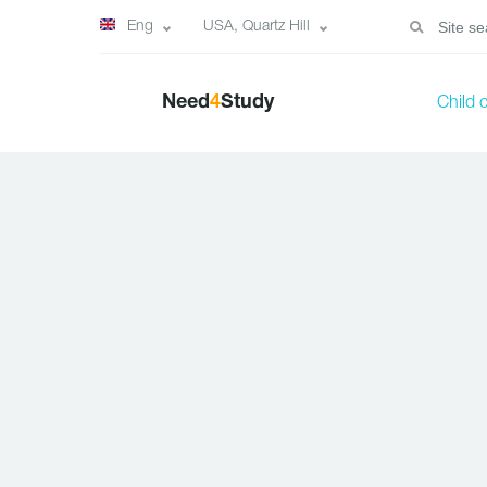
Eng
USA, Quartz Hill
Need
4
Study
Child 