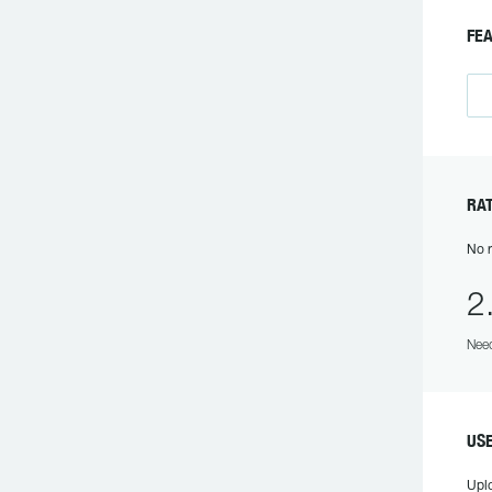
FE
RA
No r
2
Need
US
Upl