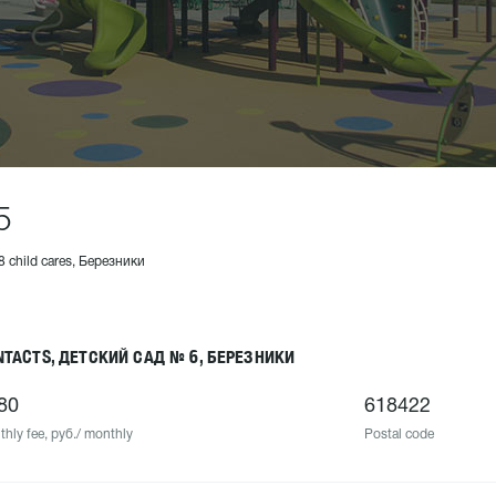
5
8 child cares, Березники
NTACTS, ДЕТСКИЙ САД № 6, БЕРЕЗНИКИ
80
618422
hly fee, руб./ monthly
Postal code