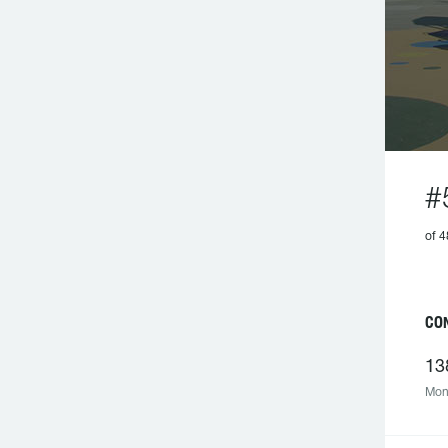
#
of 4
CO
13
Mont