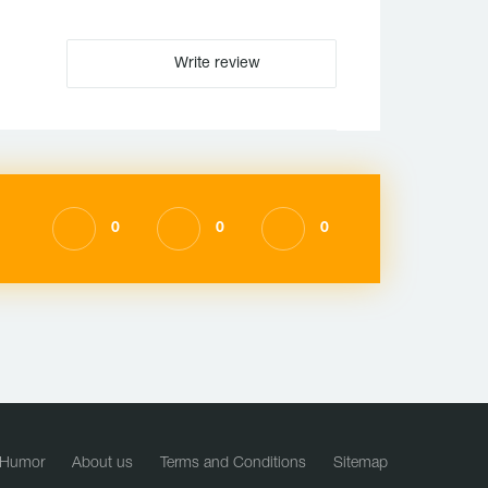
Write review
0
0
0
Humor
About us
Terms and Conditions
Sitemap