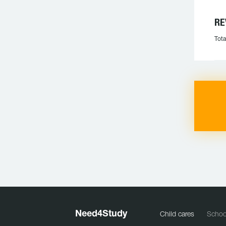
RE
Tota
Need
4
Study
Child cares
Schoo