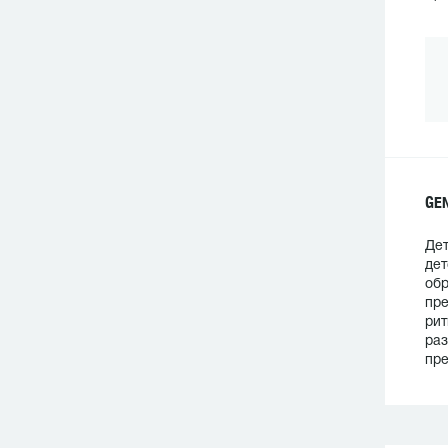
GE
Дет
дет
обр
пре
рит
раз
пре