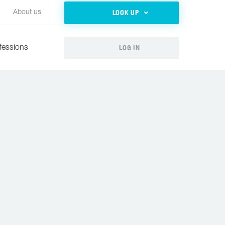
LOOK UP
About us
LOG IN
fessions