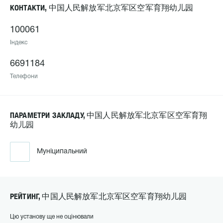
КОНТАКТИ, 中国人民解放军北京军区空军育翔幼儿园
100061
Індекс
6691184
Телефони
ПАРАМЕТРИ ЗАКЛАДУ, 中国人民解放军北京军区空军育翔
幼儿园
Муніципальний
РЕЙТИНГ, 中国人民解放军北京军区空军育翔幼儿园
Цю установу ще не оцінювали