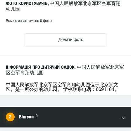
ФОТО КОРИСТУВАЧІВ, 中国人民解放军北京军区空军育翔
幼儿园
Всього завантажено 0 фото
Додати фото
ІНФОРМАЦІЯ ПРО ДИТЯЧИЙ САДОК, 中国人民解放军北京军
区空军育翔幼儿园
中国人民解放军北京军区空军育翔幼儿园位于北京崇文
区。是一所公办的幼儿园。 学校联系电话：6691184。
0
Відгуки