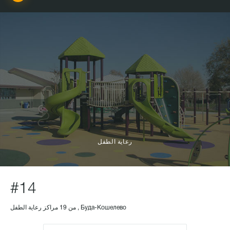
رعاية الطفل
#14
من 19 مراكز رعاية الطفل , Буда-Кошелево