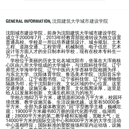
GENERAL INFORMATION, 沈阳建筑大学城市建设学院
沈阳城市建设学院，前身为沈阳建筑大学城市建设学院，
成立于2000年7月，2013年经教育部批准转设为独立设置
普通高校。学校是一所以培养建筑设计、城乡规划、土木
工程、道路交通、工程管理、机械制造、电子信息、艺术
设计等方面人才的全日制本科学校，现有在校本专科生一
万一千余人。
学校位于美丽的历史文化名城沈阳市，坐落在大浑南核
心区由八所大学组成的大学城中，与沈阳科技学院、辽宁
师范大学海华学院、辽宁中医药大学杏林学院相拥为伴，
与东北大学、沈阳体育学院、鲁迅美术学院、沈阳音乐学
院新校区、辽宁省图书馆、辽宁省科技馆、辽宁省博物馆
隔路为邻，处于沈阳新行政、文化区域的中心位置。这里
交通便捷、设施完备，这里教育、文化氛围浓厚，这里是
给人以发展和创新，充满生机和活力的地方。
学校占地62万平方米，建筑面积30余万平方米，校园环
境优雅、教学设施完备、生活设施优越。这里有50000多
平方米、全部为多媒体教室的 “回”字型教学主楼，巍峨壮
观；19000平方米藏书80万册的现代化图书馆，临湖而
建；28000平方米的第二教学楼和实验楼，宽敞大气；近
14000平方米的国际交流中心和8000平方米的大学生活动
中心遥相呼应；国际标准的塑胶操场和室内运动场，设施