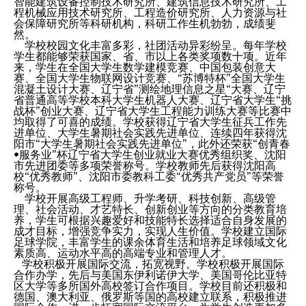
智能建筑设备控制技术研究所、建筑信息技术研究所、工
程机械应用技术研究所、工程造价研究所、人力资源与社
会保障研究所等科研机构，科研工作生机勃勃，成绩斐
然。
学校校园文化丰富多彩，社团活动异彩纷呈。每年学校
学生都能够荣获国家、省、市以上各类奖项数十项。近年
来，学生在全国大学生数学建模竞赛、中国包装创意大
赛、全国大学生物联网设计竞赛、“苏博特杯”全国大学生
混凝土设计大赛、辽宁省”测绘地理信息之星“大赛、辽宁
省普通高等学校本科大学生机器人大赛、辽宁省大学生“挑
战杯”创业大赛、辽宁省大学生工程能力训练大赛等比赛中
均取得了可喜的成绩。学校获得辽宁省大学生征兵工作先
进单位、大学生暑期社会实践先进单位、连续四年获得沈
阳市“大学生暑期社会实践先进单位”，此外还荣获“创青春
•服务业”杯辽宁省大学生创业就业大赛优秀组织奖、沈阳
市先进团委等多项荣誉称号。学校教师先后获得沈阳高
校“优秀教师”、沈阳市委教科工委“优秀共产党员”等荣誉
称号。
学校开展高级工程师、升学考研、科技创新、高级管
理、社会活动、才艺特长、创新创业等方向的分类教育培
养，学生可根据兴趣爱好和技能特长选择适合自身发展的
成才目标，增强竞争实力，实现人生价值。学校建立国际
足球学院，丰富学生的课余体育生活和培养足球领域文化
素质高、运动水平高的高端专业和管理人才。
学校积极开展国际交流，拓宽视野。学校积极开展国际
合作办学，先后与美国东伊利诺伊大学、美国哥伦比亚特
区大学等多所国外高校签订合作项目。学校目前还积极和
德国、澳大利亚、俄罗斯等国的高校建立联系，积极推进