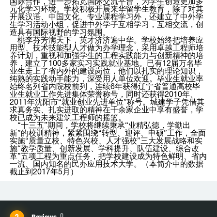
国际合作，进一步拓宽国际交流平台，为学生创造更加多
元化学习环境。学校积极开展来华留学生教育，除了对其
开展汉语、中国文化、专业课程学习外，还建立了中外学
生学习活动小组，促进中外学子互相学习，互相交流，创
造具有国际视野的学习氛围。
桃李芬芳满天下，英才济济遍中华。学校始终把培养应
用型、技术技能型人才做为办学理念，采用卓越工程师培
养计划，重视和加强学生的工程实践能力与创新精神的培
养，建立了100多家实习实践就业基地。已有12届万名毕
业生走上了省内外的建设岗位，他们以扎实的理论知识，
纯熟的实践动手能力，深受用人单位欢迎。毕业生就业率
始终名列省内院校前列，连续6年获得辽宁省普通高校毕
业生就业工作先进集体荣誉称号，同时还获得2010年、
2011年沈阳市“就业创业先进单位”称号。城建学子凭借其
求真务实、扎实进取的精神在千余家企业中享有盛誉，学
校已成为未来建筑工程师的摇篮。
“十三五”期间，学校将继续秉承“业精弘德，学勤出
新”的校训精神，紧紧围绕“转型、迎评、申硕”工作，全面
实施“质量立校、特色兴校、人才强校”三大发展战略和实
施“教学质量、创新发展、学科提升、队伍建设、综合改
革”五项工程为重点任务，把学校建设成为特色鲜明、省内
一流、国内知名的民办应用技术大学。（本简介中的数据
截止到2017年5月）
0