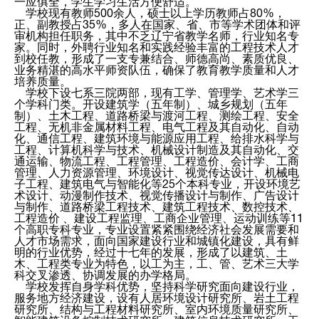
一应俱全，学生学习生活方便舒适。
学校现有教师500余人，硕士以上学历教师占80%，
正、副教授占35%，多人在国家、省、市等学术团体和评
审机构担任职务，其中不乏辽宁省教学名师，行业知名专
家。同时，外聘行业知名和实践经验丰富的工程技术人才
到校任教，形成了一支专兼结合、师德高尚、素质优良、
业务精湛的高水平师资队伍，确保了教育教学质量和人才
培养质量。
学校下设七系三院两部，现有工学、管理学、艺术学三
个学科门类。开设建筑学（五年制）、城乡规划（五年
制）、土木工程、道路桥梁与渡河工程、测绘工程、安全
工程、无机非金属材料工程、电气工程及其自动化、自动
化、通信工程、建筑环境与能源应用工程、给排水科学与
工程、计算机科学与技术、机械设计制造及其自动化、交
通运输、物流工程、工程管理、工程造价、会计学、工商
管理、人力资源管理、环境设计、视觉传达设计、机械电
子工程、建筑电气与智能化
等25个本科专业，开设环境艺
术设计、动漫制作技术、视觉传播设计与制作、广告设计
与制作、道路桥梁工程技术、建筑工程技术、数控技术、
工程造价 、建设工程监理、工商企业管理、运动训练等11
个高职专科专业，专业设置紧紧围绕经济社会发展需要和
人才市场需求，面向国家建设行业和城镇化建设，具有鲜
明的行业优势，经过十七年的发展，形成了以建筑、土
木、工程类专业为特色，以工为主，工、管、艺术三大学
科交叉渗透、协调发展的办学格局。
学校发挥自身学科优势，坚持科学研究面向建设行业，
服务地方经济建设，设有人居环境设计研究所、岩土工程
研究所、结构与工程材料研究所、室内环境质量研究所、