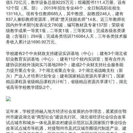
值5.72亿元，教学设备总值9225万元；馆藏图书111.4万册。设有
12个院（系、部），2013年招生专业46个，全日制高职在校生
13116人。现有专任教师685人，其中教授、副教授246人，建有
837人兼职教师资源库，聘请“楚天技能名师”14名。近三年教师在
国内外学术期刊发表论文780篇，编写教材及专著137部；荣获省
级教学成果一等奖1项，二等奖1项，三等奖3项；完成各级各类课
题（含项目）294项；完成各类培训716084人天，三年各类技术服
务收入累计达1690.92万元。
学校建有2个中央财政支持建设实训基地（中心）；建有3个湖北省
职业教育实训基地（中心）；建有112个校内实训室；签有合作共
建协议的校外顶岗实习基地289个；建成2个央财支持社会服务能
力提升重点专业、7个湖北省重点专业、2个湖北省战略支柱（新
兴）产业人才培养计划专业；建有国家精品资源共享课1门，国家
精品课程及省级精品课程共计8门，省级精品资源共享课1门，湖北
省高等学校教学团队2个。
近年来，学校坚持融入地方经济社会发展的办学理念，紧紧抓住鄂
州市建设湖北省“两型社会”建设先行区、湖北省经济社会综合改革
试点城市和城乡一体化及新农村建设示范区以及国家医疗事业综合
改革试点城市等机遇，对接鄂州市及武汉城市圈现代制造产业、建