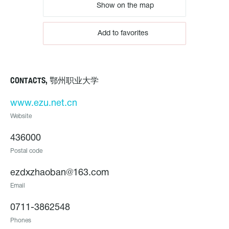
Show on the map
Add to favorites
CONTACTS, 鄂州职业大学
www.ezu.net.cn
Website
436000
Postal code
ezdxzhaoban@163.com
Email
0711-3862548
Phones