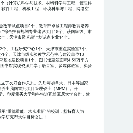
2个（计算机科学与技术、材料科学与工程、管理科
、软件工程、机械工程、环境科学与工程、网络空
综合改革试点项目2个，教育部卓越工程师教育培养
五”综合投资规划专业建设项目18个、获国家级、市
革试点2个，天津市级卓越计划试点专业14个。
2个、工程研究中心1个、天津市重点实验室7个、
1个、天津市级实验教学示范中心建设单位13
基地建设项目1个。图书馆建筑面积4.59万平方
高校图书馆实现资源共享；语音室、多媒体教室、实验
全。
构建立了友好合作关系。先后与加拿大、日本等国家
养出我国首批项目管理硕士（MPM）。开
奇大学、印度孟买大学和科特迪瓦博瓦尼大学合作，建
承“重德重能、求实求新”的校训，坚持育人为
高水平教学研究型大学目标奋进！