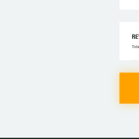
R
Tota