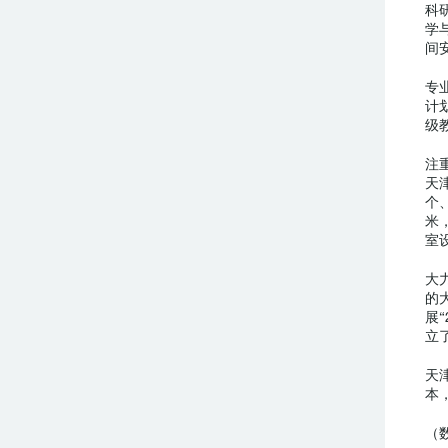
科
学
间
专
计
级
注
天
个
米
室
大
的
展
立
天
本
（数