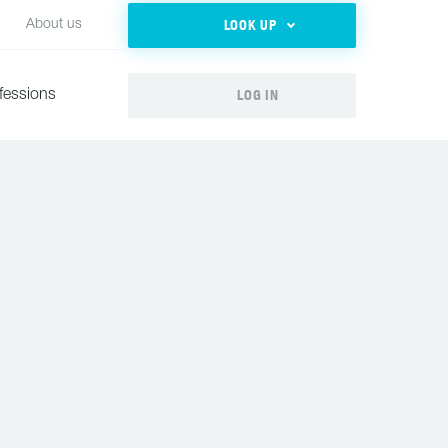
LOOK UP
About us
LOG IN
fessions