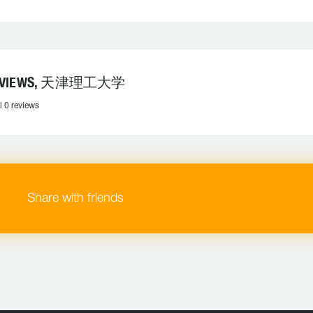
EVIEWS, 天津理工大学
l 0 reviews
Share with friends