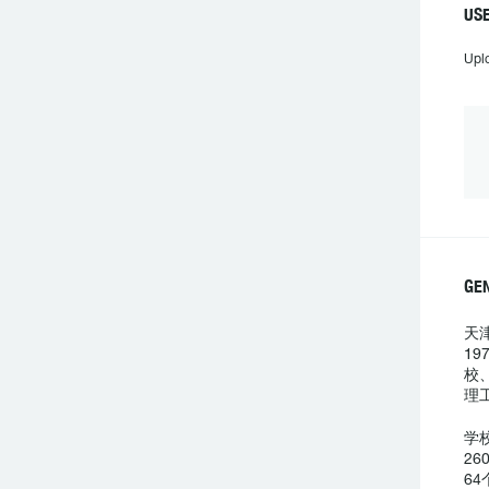
US
Upl
GE
天
1
校
学
2
6