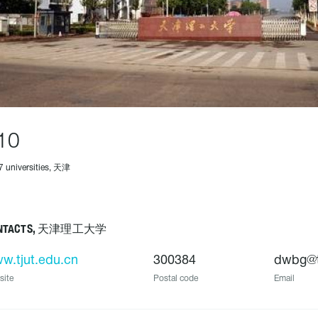
10
7 universities, 天津
NTACTS, 天津理工大学
w.tjut.edu.cn
300384
dwbg@t
site
Postal code
Email