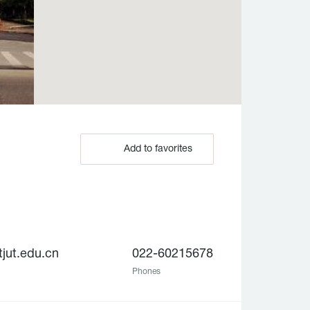
Add to favorites
jut.edu.cn
022-60215678
Phones