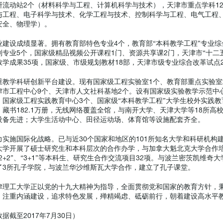
研流动站2个（材料科学与工程、计算机科学与技术），天津市重点学科1
与工程、电子科学与技术、化学工程与技术、控制科学与工程、电气工程
安全、物理学）。
业建设成绩显著。拥有教育部特色专业4个，教育部“本科教学工程”专业
划专业5个，国家级精品视频公开课程1门、资源共享课2门，天津市“十二
教学成果35项，国家级、市级规划教材18部，天津市级专业综合改
重教学科研创新平台建设。现有国家级工程实验室1个、教育部重点实验室
津市工程中心9个、天津市人文社科基地2个。设有国家级实验教学示范中心
、国家级工程实践教育中心3个、国家级“本科教学工程”大学生校外实践教育
，藏书182.1万册，无线网络覆盖全馆，与南开大学、天津大学等18所
设备先进；大学生活动中心、田径运动场、体育馆等设施配套齐
力实施国际化战略。已与近30个国家和地区的101所知名大学和科研机
大学开展了硕士研究生和本科层次的合作办学，与加拿大魁北克大学合作培
“2+2”、“3+1”等本科生、研究生合作交流项目32项。与波兰密茨凯维
了3所孔子学院，与波兰华沙维斯瓦大学合作，建立了孔子课堂。
津理工大学正以党的十九大精神为指导，全面贯彻党和国家的教育方针，秉
，注重内涵建设，追求特色发展，殚精竭虑、砥砺前行，朝着建设
据截至2017年7月30日）