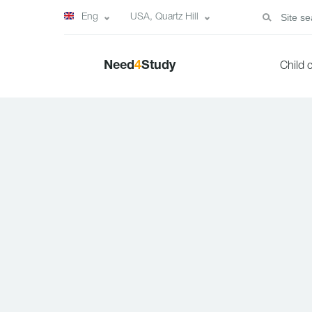
Eng
USA, Quartz Hill
Need
4
Study
Child 