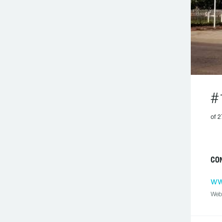
#
of 2
CO
ww
Web