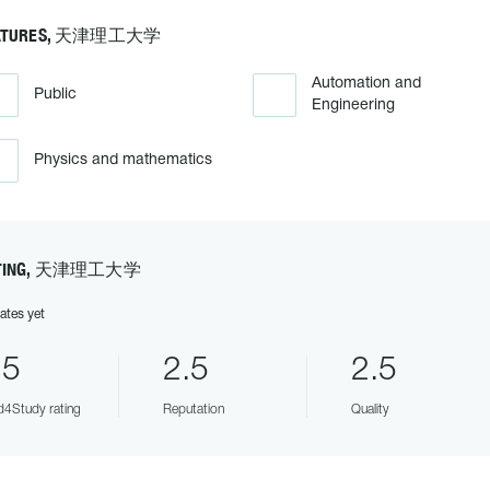
ATURES, 天津理工大学
Automation and
Public
Engineering
Physics and mathematics
TING, 天津理工大学
ates yet
.5
2.5
2.5
4Study rating
Reputation
Quality