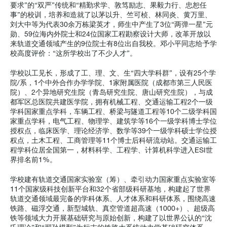
要求”的“双严”传统和“精勤求学、敦笃励志、果毅力行、忠恕任
事”的校训，培养和造就了以茅以升、竺可桢、林同炎、黄万里、
刘大中等为代表30余万栋梁英才，师生中产生了3位“两弹一星”元
勋、59位海内外院士和24位国家工程勘察设计大师，改革开放以
来轨道交通领域产生的9位院士有8位出自我校。邓小平同志给予学
校高度评价：“这所学校出了不少人才”。
学校以工见长，形成了工、理、文、生“四大学科群”，设有25个学
院/系，1个中外合作办学学院、1家附属医院（成都市第三人民医
院）、2个异地研究生院（青岛研究生院、唐山研究生院），与成
都军区总医院共建医学院，拥有机械工程、交通运输工程2个一级
学科国家重点学科，车辆工程、桥梁与隧道工程等10个二级学科国
家重点学科，电气工程、物理学、建筑学等16个一级学科博士学位
授权点，临床医学、理论经济学、数学等39个一级学科硕士学位授
权点，土木工程、工商管理等11个博士后科研流动站。交通运输工
程学科位居全国第一，材料科学、工程学、计算机科学进入ESI世
界排名前1%。
学校建有轨道交通国家实验室（筹）、牵引动力国家重点实验室等
11个国家级科技创新平台和32个省部级科研基地，构建起了世界
轨道交通领域最完备的学科体系、人才体系和科研体系，围绕高速
铁路、磁浮交通，新型城轨、真空管道超高速（1000+）、超级高
铁等领域大力开展基础研究与原始创新，构建了以世界公认的“沈