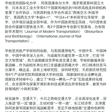
学校坚持国际化办学， 同美国康奈尔大学、俄罗斯莫斯科国立大
学、日本东京工业大学等57个国家和地区的190所高校及科研机构
签署了合作协议，与英国利兹大学合作成立“西南交大-利兹学
院”。美国西北大学“本硕4+1”、“中法4+4”本科双学位等留学、游
学、访学项目涵盖全部年级。作为中国政府指定高校，与印度铁道
部合作援建印度铁道大学。有2个国家外专创新引智基地，办有国
际学术期刊《Journal of Modern Transportation》《Biosurface
and Biotribology》《International Journal of Rail
Transportation》。
学校坚持政产学研协同创新。与美国通用电气、中国中车、中国神
华、中国中铁等深入合作。与成都市共建世界一流大学，打造“环
交大智慧城”，助力成都建设世界轨道交通之都。学校积极服务国
家战略，作为副组长单位对口支援建设西藏大学，对口精准扶贫马
尔康市、峨边县。设有上海研究院、深圳研究院、天府新区研究院
等8个产业研究院和国家级大学科技园、国家级科技企业孵化器、
国家技术转移中心，建立了“科技—孵化—产业”互助成果转化模
式，在全国率先探索开展职务科技成果混合所有制改革，被誉为科
技领域的“小岗村实验”。
竢实扬华，交通天下。今日之西南交通大学，正全面深化改革，深
入推进“双一流”建设，主动对接“一带一路”、长江经济带、京津冀
协同发展等国家和区域战略需求，坚定不移地朝着“交通特色鲜明