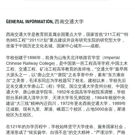
GENERAL INFORMATION, 西南交通大学
西南交通大学是教育部直属全国重点大学，国家首批“211工程”“特
色985工程”“2011计划”重点建设并设有研究生院的研究型大学，
坐落于中国历史文化名城、国家中心城市——成都。
学校创建于1896年，前身为山海关北洋铁路官学堂（Imperial
Chinese Railway College)，是中国第一所工程高等学府,中国土木
工程、交通工程、矿冶工程高等教育的发祥地，“交通大学”最早两
大源头之一，以“唐山交大”“唐院”之名享誉中外，素有“东方康奈
尔”之美誉，毛泽东同志为学校题写了校名。建校以来，学校先后
定名交通大学唐山工（程）学院、国立交通大学贵州分校、中国交
通大学、唐山铁道学院等。1952年全国高等学校院系调整，学校
部分系科调入清华大学、天津大学等兄弟院校，1964年根据中央
建设“大三线”精神内迁四川，1972年更名西南交通大学，1989年
迁成都。现有九里、犀浦、峨眉三个校区，占地5000余亩，犀浦
校区为主校区。
在121年的办学历程中，学校始终坚守大学使命、服务国家社会，
逐渐形成了“竢实扬华、自强不息”的交大精神，“严谨治学、严格