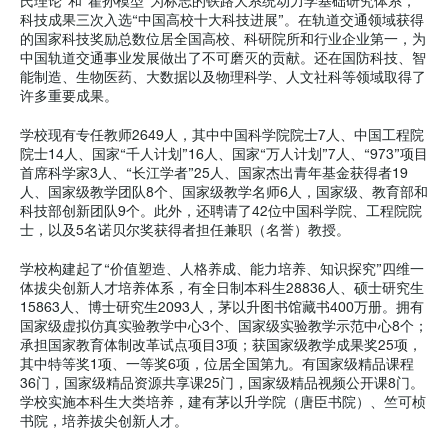
氏理论”和“翟孙模型”为标志的铁路大系统动力学基础研究体系，
科技成果三次入选“中国高校十大科技进展”。在轨道交通领域获得
的国家科技奖励总数位居全国高校、科研院所和行业企业第一，为
中国轨道交通事业发展做出了不可磨灭的贡献。还在国防科技、智
能制造、生物医药、大数据以及物理科学、人文社科等领域取得了
许多重要成果。
学校现有专任教师2649人，其中中国科学院院士7人、中国工程院
院士14人、国家“千人计划”16人、国家“万人计划”7人、“973”项目
首席科学家3人、“长江学者”25人、国家杰出青年基金获得者19
人、国家级教学团队8个、国家级教学名师6人，国家级、教育部和
科技部创新团队9个。此外，还聘请了42位中国科学院、工程院院
士，以及5名诺贝尔奖获得者担任兼职（名誉）教授。
学校构建起了“价值塑造、人格养成、能力培养、知识探究”四维一
体拔尖创新人才培养体系，有全日制本科生28836人、硕士研究生
15863人、博士研究生2093人，茅以升图书馆藏书400万册。拥有
国家级虚拟仿真实验教学中心3个、国家级实验教学示范中心8个；
承担国家教育体制改革试点项目3项；获国家级教学成果奖25项，
其中特等奖1项、一等奖6项，位居全国第九。有国家级精品课程
36门，国家级精品资源共享课25门，国家级精品视频公开课8门。
学校实施本科生大类培养，建有茅以升学院（唐臣书院）、竺可桢
书院，培养拔尖创新人才。