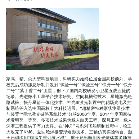
家高、精、尖大型科技项目，科研实力始终位居全国高校前列。学
校先后成功抓总研制并发射“试验一号”“试验三号”“快舟一号”“快舟
二号” “紫丁香二号”卫星，创下了国内高校研发小卫星五战五捷的
纪录。先进微小卫星平台技术研究、空间机械臂技术、星地激光链
路试验、快舟星箭一体化技术、神光III激光装置中的靶场光电及控
制系统等入选中国高校十大科技进展。“超精密特种形状测量技术
与装置”“星地激光链路系统技术”分获2006年度、2014年度国家技
术发明奖一等奖。多项技术成果为载人航天工程、探月工程、载人
深潜工程提供了有力支撑。在“神舟”号系列飞船研制过程中，哈工
大攻克了KM6、返回舱焊接变形矫形技术、三轴仿真实验转台、航
天员训练用“模拟失重训练水槽”、航天员出舱用反光镜体等多项技