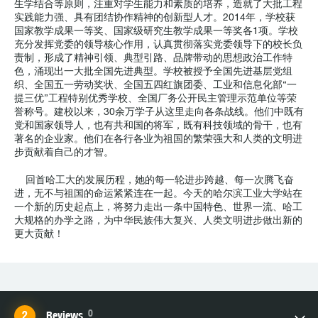
生学结合等原则，注重对学生能力和素质的培养，造就了大批工程
实践能力强、具有团结协作精神的创新型人才。2014年，学校获
国家教学成果一等奖、国家级研究生教学成果一等奖各1项。学校
充分发挥党委的领导核心作用，认真贯彻落实党委领导下的校长负
责制，形成了精神引领、典型引路、品牌带动的思想政治工作特
色，涌现出一大批全国先进典型。学校被授予全国先进基层党组
织、全国五一劳动奖状、全国五四红旗团委、工业和信息化部“一
提三优”工程特别优秀学校、全国厂务公开民主管理示范单位等荣
誉称号。建校以来，30余万学子从这里走向各条战线。他们中既有
党和国家领导人，也有共和国的将军，既有科技领域的骨干，也有
著名的企业家。他们在各行各业为祖国的繁荣强大和人类的文明进
步贡献着自己的才智。
回首哈工大的发展历程，她的每一轮进步跨越、每一次腾飞奋
进，无不与祖国的命运紧紧连在一起。今天的哈尔滨工业大学站在
一个新的历史起点上，将努力走出一条中国特色、世界一流、哈工
大规格的办学之路，为中华民族伟大复兴、人类文明进步做出新的
更大贡献！
0
Reviews