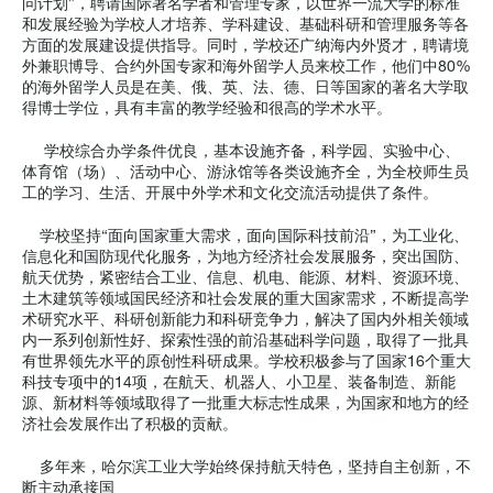
问计划”，聘请国际著名学者和管理专家，以世界一流大学的标准
和发展经验为学校人才培养、学科建设、基础科研和管理服务等各
方面的发展建设提供指导。同时，学校还广纳海内外贤才，聘请境
外兼职博导、合约外国专家和海外留学人员来校工作，他们中80%
的海外留学人员是在美、俄、英、法、德、日等国家的著名大学取
得博士学位，具有丰富的教学经验和很高的学术水平。
学校综合办学条件优良，基本设施齐备，科学园、实验中心、
体育馆（场）、活动中心、游泳馆等各类设施齐全，为全校师生员
工的学习、生活、开展中外学术和文化交流活动提供了条件。
学校坚持“面向国家重大需求，面向国际科技前沿”，为工业化、
信息化和国防现代化服务，为地方经济社会发展服务，突出国防、
航天优势，紧密结合工业、信息、机电、能源、材料、资源环境、
土木建筑等领域国民经济和社会发展的重大国家需求，不断提高学
术研究水平、科研创新能力和科研竞争力，解决了国内外相关领域
内一系列创新性好、探索性强的前沿基础科学问题，取得了一批具
有世界领先水平的原创性科研成果。学校积极参与了国家16个重大
科技专项中的14项，在航天、机器人、小卫星、装备制造、新能
源、新材料等领域取得了一批重大标志性成果，为国家和地方的经
济社会发展作出了积极的贡献。
多年来，哈尔滨工业大学始终保持航天特色，坚持自主创新，不
断主动承接国