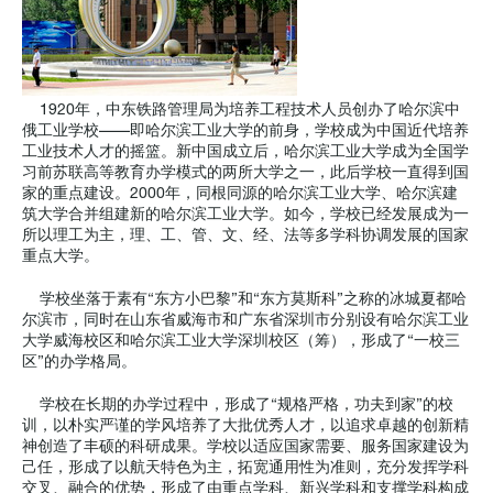
1920年，中东铁路管理局为培养工程技术人员创办了哈尔滨中
俄工业学校——即哈尔滨工业大学的前身，学校成为中国近代培养
工业技术人才的摇篮。新中国成立后，哈尔滨工业大学成为全国学
习前苏联高等教育办学模式的两所大学之一，此后学校一直得到国
家的重点建设。2000年，同根同源的哈尔滨工业大学、哈尔滨建
筑大学合并组建新的哈尔滨工业大学。如今，学校已经发展成为一
所以理工为主，理、工、管、文、经、法等多学科协调发展的国家
重点大学。
学校坐落于素有“东方小巴黎”和“东方莫斯科”之称的冰城夏都哈
尔滨市，同时在山东省威海市和广东省深圳市分别设有哈尔滨工业
大学威海校区和哈尔滨工业大学深圳校区（筹），形成了“一校三
区”的办学格局。
学校在长期的办学过程中，形成了“规格严格，功夫到家”的校
训，以朴实严谨的学风培养了大批优秀人才，以追求卓越的创新精
神创造了丰硕的科研成果。学校以适应国家需要、服务国家建设为
己任，形成了以航天特色为主，拓宽通用性为准则，充分发挥学科
交叉、融合的优势，形成了由重点学科、新兴学科和支撑学科构成