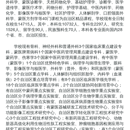
外科学、蒙医诊断学、天然药物化学、基础护理学、诊断学、医学
遗传学、蒙医疗术学、药物分析、护理学基础、中医内科学、药物
化学、影像医学与核医学、社区护理学、人体解剖学、口腔颌面外
科学、蒙医方剂学等40门课程为自治区精品课程。学校现有全日制
在校生14715人。其中，本科生10732人、专科生2297人、研究生
1526人、留学生90人，民族预科生70人，本科各专业面向国内28
个省、市、自治区招生。
学校现有骨科、神经外科和普通外科3个国家临床重点建设专
科，蒙医脾胃病科1个国家中医药管理局重点建设专科，蒙医学、
蒙药学、伤寒学3个国家中医药管理局重点建设学科。有中医学
（蒙医学）1个自治区优势特色学科，病理学与病理生理学、眼科
学、影像医学与核医学、外科学（普外、骨外）和民族医学（蒙医
学）5个自治区重点学科，人体解剖与组织胚胎学、内科学（血液
病）2个自治区重点培育学科；有8个自治区临床医学领先学科，
18个自治区临床医学重点学科，2个自治区级协同创新培育中心；
有自治区中蒙药重点实验室、自治区医学细胞生物学重点实验室、
自治区分子病理学重点实验室、自治区分子生物学重点实验室、自
治区分子影像学重点实验室、自治区临床病原微生物重点实验室6
个自治区重点实验室；有蒙医器械研发工程技术研究中心、分子与
功能影像工程技术研究中心、自治区数字转化医学工程技术研究中
心3个自治区工程技术研究中心；有新药筛选工程研究中心、动物
脏器高值化利用生物活性肽工程实验室、肿瘤细胞基因检测应用与
研究工程实验室3个自治区工程研究中心（实验室）；有1个自治区