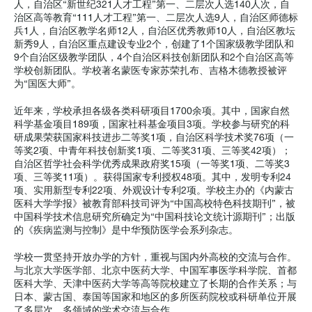
人，自治区“新世纪321人才工程”第一、二层次人选140人次，自
治区高等教育“111人才工程”第一、二层次人选9人，自治区师德标
兵1人，自治区教学名师12人，自治区优秀教师10人，自治区教坛
新秀9人，自治区重点建设专业2个，创建了1个国家级教学团队和
9个自治区级教学团队，4个自治区科技创新团队和2个自治区高等
学校创新团队。学校著名蒙医专家苏荣扎布、吉格木德教授被评
为“国医大师”。
近年来，学校承担各级各类科研项目1700余项。其中，国家自然
科学基金项目189项，国家社科基金项目3项。学校参与研究的科
研成果荣获国家科技进步二等奖1项，自治区科学技术奖76项（一
等奖2项、中青年科技创新奖1项、二等奖31项、三等奖42项）；
自治区哲学社会科学优秀成果政府奖15项（一等奖1项、二等奖3
项、三等奖11项）。获得国家专利授权48项。其中，发明专利24
项、实用新型专利22项、外观设计专利2项。学校主办的《内蒙古
医科大学学报》被教育部科技司评为“中国高校特色科技期刊”，被
中国科学技术信息研究所确定为“中国科技论文统计源期刊”；出版
的《疾病监测与控制》是中华预防医学会系列杂志。
学校一贯坚持开放办学的方针，重视与国内外高校的交流与合作。
与北京大学医学部、北京中医药大学、中国军事医学科学院、首都
医科大学、天津中医药大学等高等院校建立了长期的合作关系；与
日本、蒙古国、泰国等国家和地区的多所医药院校或科研单位开展
了多层次、多领域的学术交流与合作。