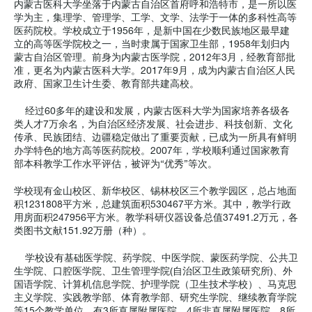
内蒙古医科大学坐落于内蒙古自治区首府呼和浩特市，是一所以医
学为主，集理学、管理学、工学、文学、法学于一体的多科性高等
医药院校。学校成立于1956年，是新中国在少数民族地区最早建
立的高等医学院校之一，当时隶属于国家卫生部，1958年划归内
蒙古自治区管理。前身为内蒙古医学院，2012年3月，经教育部批
准，更名为内蒙古医科大学。2017年9月，成为内蒙古自治区人民
政府、国家卫生计生委、教育部共建高校。
经过60多年的建设和发展，内蒙古医科大学为国家培养各级各
类人才7万余名，为自治区经济发展、社会进步、科技创新、文化
传承、民族团结、边疆稳定做出了重要贡献，已成为一所具有鲜明
办学特色的地方高等医药院校。2007年，学校顺利通过国家教育
部本科教学工作水平评估，被评为“优秀”等次。
学校现有金山校区、新华校区、锡林校区三个教学园区，总占地面
积1231808平方米，总建筑面积530467平方米。其中，教学行政
用房面积247956平方米。教学科研仪器设备总值37491.2万元，各
类图书文献151.92万册（种）。
学校设有基础医学院、药学院、中医学院、蒙医药学院、公共卫
生学院、口腔医学院、卫生管理学院(自治区卫生政策研究所)、外
国语学院、计算机信息学院、护理学院（卫生技术学校）、马克思
主义学院、实践教学部、体育教学部、研究生学院、继续教育学院
等15个教学单位，有3所直属附属医院、4所非直属附属医院，8所