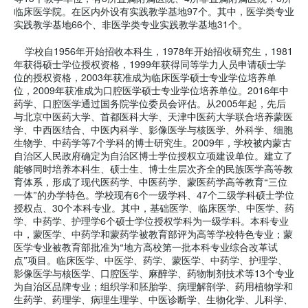
临床医学院。在区内外设有实践教学基地97个。其中，医学类专业
实践教学基地66个、非医学类专业实践教学基地31个。
学校自1956年开始招收本科生，1978年开始招收研究生，1981
年获得硕士学位授权资格，1999年获得同等学力人员申请硕士学
位的授权资格，2003年获准成为临床医学硕士专业学位培养单
位，2009年获准成为口腔医学硕士专业学位培养单位。2016年中
药学、口腔医学通过国务院学位委员会评估。从2005年起，先后
与北京中医药大学、首都医科大学、天津中医药大学联合培养蒙医
学、中西医结合、中医内科学、影像医学与核医学、外科学、细胞
生物学、中药学等7个学科的博士研究生。2009年，学校被内蒙古
自治区人民政府确定为自治区博士学位授权立项建设单位。建立了
能够同时培养本科生、硕士生、博士生层次齐全的民族医学高等教
育体系，形成了现代医药学、中医药学、蒙医药学高等教育“三位
一体”的办学特色。学校现有6个一级学科、47个二级学科硕士学位
授权点、30个本科专业。其中，基础医学、临床医学、中医学、药
学、中药学、护理学6个硕士学位授权学科为一级学科。本科专业
中，蒙医学、中药学和蒙药学被教育部评为高等学校特色专业；蒙
医学专业被教育部批准为“地方高校第一批本科专业综合改革试
点”项目。临床医学、中医学、药学、蒙医学、中药学、护理学、
影像医学与核医学、口腔医学、麻醉学、药物制剂技术等13个专业
为自治区品牌专业；组织学和胚胎学、病理解剖学、药用植物学和
生药学、药理学、病理生理学、中医诊断学、生物化学、儿科学、