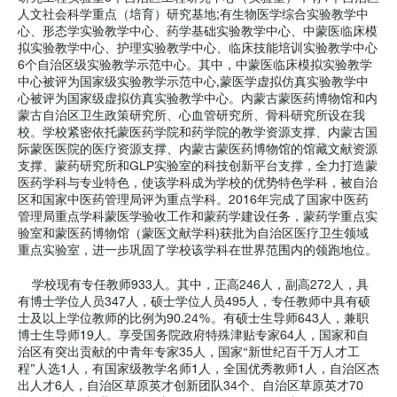
人文社会科学重点（培育）研究基地;有生物医学综合实验教学中
心、形态学实验教学中心、药学基础实验教学中心、中蒙医临床模
拟实验教学中心、护理实验教学中心、临床技能培训实验教学中心
6个自治区级实验教学示范中心。其中，中蒙医临床模拟实验教学
中心被评为国家级实验教学示范中心,蒙医学虚拟仿真实验教学中
心被评为国家级虚拟仿真实验教学中心。内蒙古蒙医药博物馆和内
蒙古自治区卫生政策研究所、心血管研究所、骨科研究所设在我
校。学校紧密依托蒙医药学院和药学院的教学资源支撑、内蒙古国
际蒙医医院的医疗资源支撑、内蒙古蒙医药博物馆的馆藏文献资源
支撑、蒙药研究所和GLP实验室的科技创新平台支撑，全力打造蒙
医药学科与专业特色，使该学科成为学校的优势特色学科，被自治
区和国家中医药管理局评为重点学科。2016年完成了国家中医药
管理局重点学科蒙医学验收工作和蒙药学建设任务，蒙药学重点实
验室和蒙医药博物馆（蒙医文献学科)获批为自治区医疗卫生领域
重点实验室，进一步巩固了学校该学科在世界范围内的领跑地位。
学校现有专任教师933人。其中，正高246人，副高272人，具
有博士学位人员347人，硕士学位人员495人，专任教师中具有硕
士及以上学位教师的比例为90.24%。有硕士生导师643人，兼职
博士生导师19人。享受国务院政府特殊津贴专家64人，国家和自
治区有突出贡献的中青年专家35人，国家“新世纪百千万人才工
程”人选1人，有国家级教学名师1人，全国优秀教师1人，自治区杰
出人才6人，自治区草原英才创新团队34个、自治区草原英才70