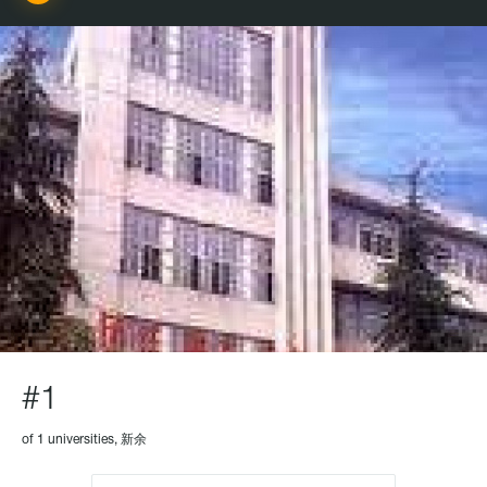
#1
of 1 universities, 新余