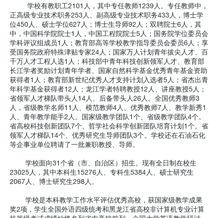
学校有教职工2101人，其中专任教师1239人。专任教师中，
正高级专业技术职务253人、副高级专业技术职务433人，博士学
位450人、硕士学位627人；博士生导师92人；双聘院士6人，其
中，中国科学院院士1人，中国工程院院士5人；国务院学位委员会
学科评议组成员1人；教育部高等学校教学指导委员会委员6人；享
受国务院政府特殊津贴专家24人；国家万人计划青年拔尖人才、百
千万人才工程人选1人；科技部中青年科技创新领军人才、教育部
长江学者奖励计划青年学者、国家自然科学基金优秀青年基金资助
获得者1人；教育部新世纪优秀人才支持计划入选者5人；省杰出青
年科学基金获得者12人；龙江学者特聘教授12人、讲座教授5人；
省领军人才梯队带头人14人、后备带头人26人。全国优秀教师3
人，省级教学名师11人、模范教师4人、优秀教师7人、教学新秀1
人、青年教学能手2人。国家级教学团队1个、省级教学团队4个。
省高校科技创新团队7个、哲学社会科学创新团队培育计划1个。省
领军人才梯队14个、优秀研究生导师团队3个。学校还在石油石化
等企事业单位聘请了一批兼职教授、导师。
学校面向31个省（市、自治区）招生。现有全日制在校生
23025人，其中本科生15276人、专科生5384人、硕士研究生
2067人、博士研究生298人。
学校是本科教学工作水平评估优秀高校，获国家级教学成果
奖2项，学生全国外语四级统考和黑龙江省高校非计算机专业计算