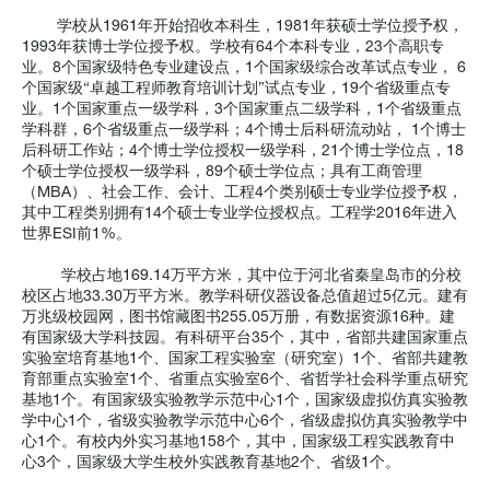
学校从1961年开始招收本科生，1981年获硕士学位授予权，
1993年获博士学位授予权。学校有64个本科专业，23个高职专
业。8个国家级特色专业建设点，1个国家级综合改革试点专业， 6
个国家级“卓越工程师教育培训计划”试点专业，19个省级重点专
业。1个国家重点一级学科，3个国家重点二级学科，1个省级重点
学科群，6个省级重点一级学科；4个博士后科研流动站， 1个博士
后科研工作站；4个博士学位授权一级学科，21个博士学位点，18
个硕士学位授权一级学科，89个硕士学位点；具有工商管理
（MBA）、社会工作、会计、工程4个类别硕士专业学位授予权，
其中工程类别拥有14个硕士专业学位授权点。工程学2016年进入
世界ESI前1%。
学校占地169.14万平方米，其中位于河北省秦皇岛市的分校
校区占地33.30万平方米。教学科研仪器设备总值超过5亿元。建有
万兆级校园网，图书馆藏图书255.05万册，有数据资源16种。建
有国家级大学科技园。有科研平台35个，其中，省部共建国家重点
实验室培育基地1个、国家工程实验室（研究室）1个、省部共建教
育部重点实验室1个、省重点实验室6个、省哲学社会科学重点研究
基地1个。有国家级实验教学示范中心1个，国家级虚拟仿真实验教
学中心1个，省级实验教学示范中心6个，省级虚拟仿真实验教学中
心1个。有校内外实习基地158个，其中，国家级工程实践教育中
心3个，国家级大学生校外实践教育基地2个、省级1个。