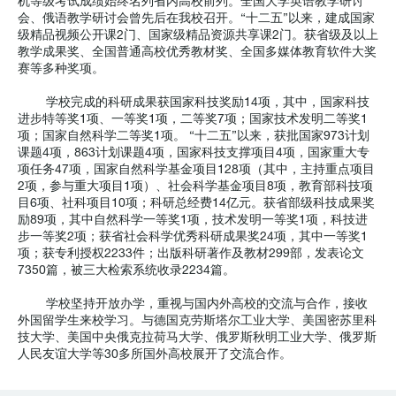
机等级考试成绩始终名列省内高校前列。全国大学英语教学研讨
会、俄语教学研讨会曾先后在我校召开。“十二五”以来，建成国家
级精品视频公开课2门、国家级精品资源共享课2门。获省级及以上
教学成果奖、全国普通高校优秀教材奖、全国多媒体教育软件大奖
赛等多种奖项。
学校完成的科研成果获国家科技奖励14项，其中，国家科技
进步特等奖1项、一等奖1项，二等奖7项；国家技术发明二等奖1
项；国家自然科学二等奖1项。 “十二五”以来，获批国家973计划
课题4项，863计划课题4项，国家科技支撑项目4项，国家重大专
项任务47项，国家自然科学基金项目128项（其中，主持重点项目
2项，参与重大项目1项）、社会科学基金项目8项，教育部科技项
目6项、社科项目10项；科研总经费14亿元。获省部级科技成果奖
励89项，其中自然科学一等奖1项，技术发明一等奖1项，科技进
步一等奖2项；获省社会科学优秀科研成果奖24项，其中一等奖1
项；获专利授权2233件；出版科研著作及教材299部，发表论文
7350篇，被三大检索系统收录2234篇。
学校坚持开放办学，重视与国内外高校的交流与合作，接收
外国留学生来校学习。与德国克劳斯塔尔工业大学、美国密苏里科
技大学、美国中央俄克拉荷马大学、俄罗斯秋明工业大学、俄罗斯
人民友谊大学等30多所国外高校展开了交流合作。