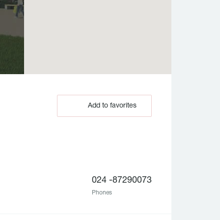
Add to favorites
024 -87290073
Phones