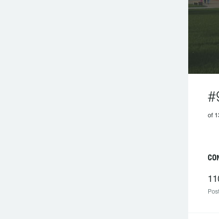
#
of 
C
11
Post