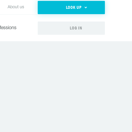
LOOK UP
About us
LOG IN
fessions