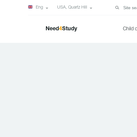
Eng
USA, Quartz Hill
Need
4
Study
Child 