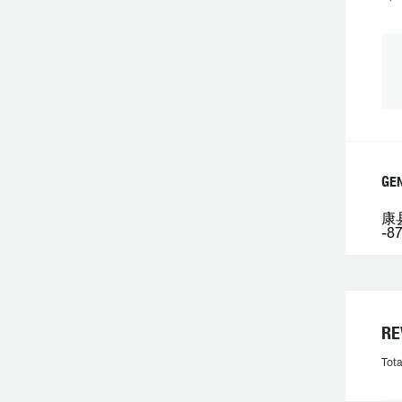
GE
康
-8
R
Tota