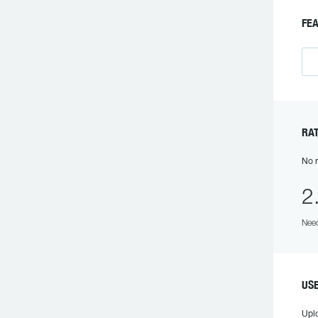
F
R
No r
2
Need
U
Upl