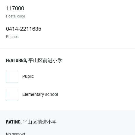
117000
Postal code
0414-2211635
Phones
FEATURES, 平山区前进小学
Public
Elementary school
RATING, 平山区前进小学
No rates yet