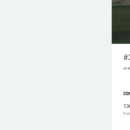
#
of 
CO
13
Post