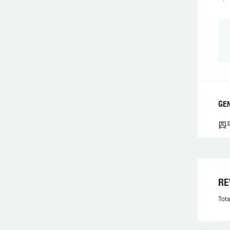
GE
四
R
Tota