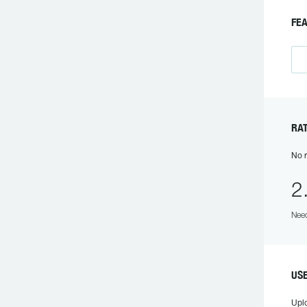
FE
RA
No r
2
Need
US
Upl