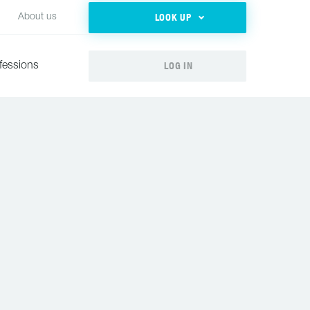
LOOK UP
About us
LOG IN
fessions