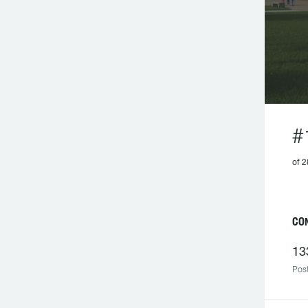
#
of 
CO
13
Post