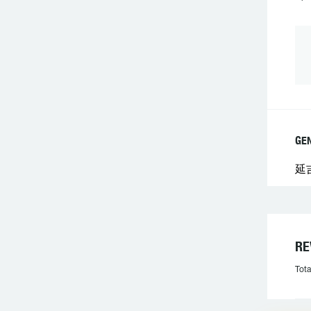
GE
延
R
Tota