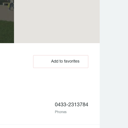
Add to favorites
0433-2313784
Phones