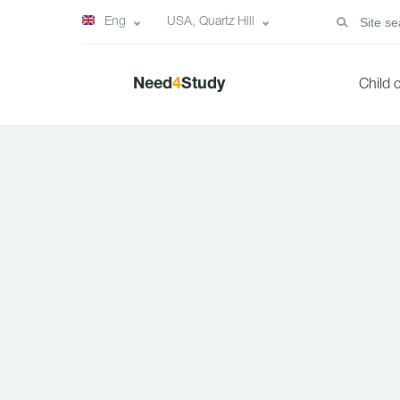
Eng
USA, Quartz Hill
Need
4
Study
Child 