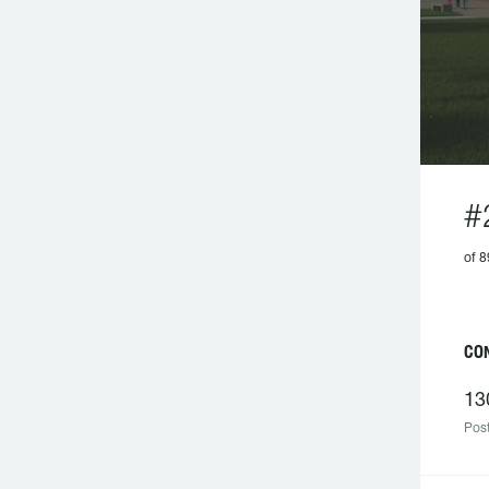
#
of 
CO
13
Post