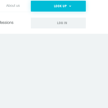
LOOK UP
About us
LOG IN
fessions