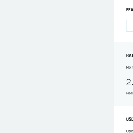
FE
RA
No r
2
Need
US
Upl