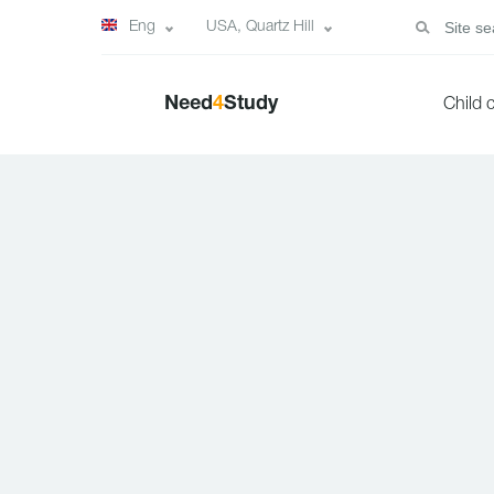
Eng
USA, Quartz Hill
Need
4
Study
Child 