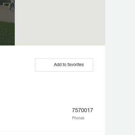
Add to favorites
7570017
Phones