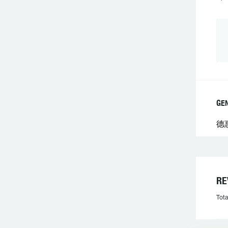
GE
德
R
Tota