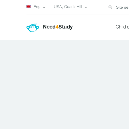
Eng
USA, Quartz Hill
Need
4
Study
Child 