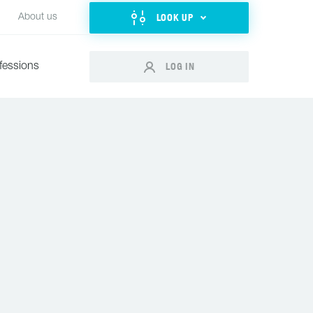
LOOK UP
About us
LOG IN
fessions