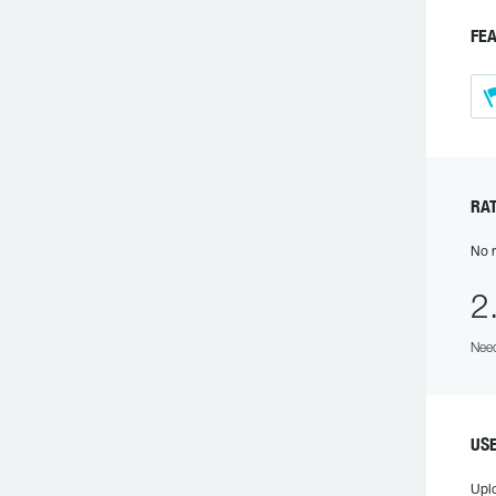
FE
R
No r
2
Need
US
Upl