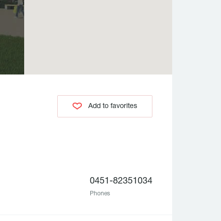
Add to favorites
0451-82351034
Phones