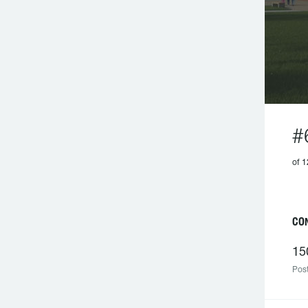
#
of 
CO
15
Post