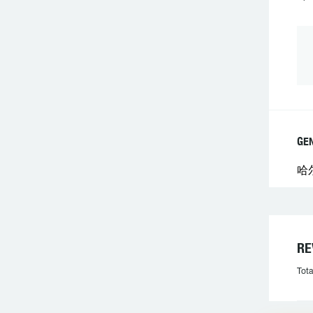
GE
哈
R
Tota