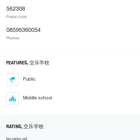
562308
Postal code
08596360054
Phones
FEATURES, 交乐学校
Public
Middle school
RATING, 交乐学校
No rates yet