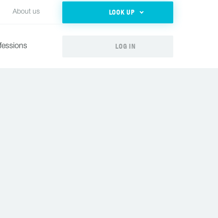
LOOK UP
About us
LOG IN
fessions