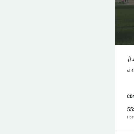
#
of 
CO
55
Post