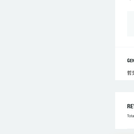
GE
哲
R
Tota