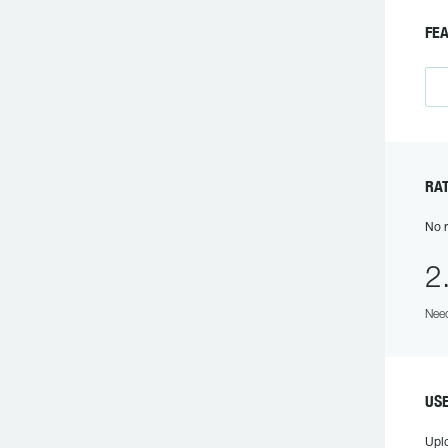
FE
RA
No r
2
Need
US
Upl