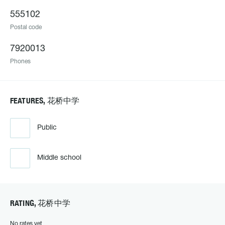
555102
Postal code
7920013
Phones
FEATURES, 花桥中学
Public
Middle school
RATING, 花桥中学
No rates yet