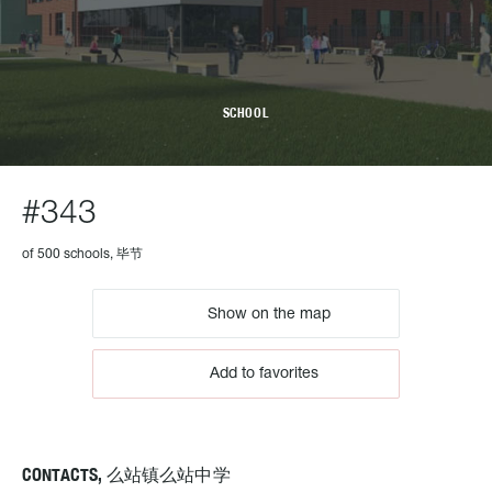
SCHOOL
#343
of 500 schools, 毕节
Show on the map
Add to favorites
CONTACTS, 么站镇么站中学