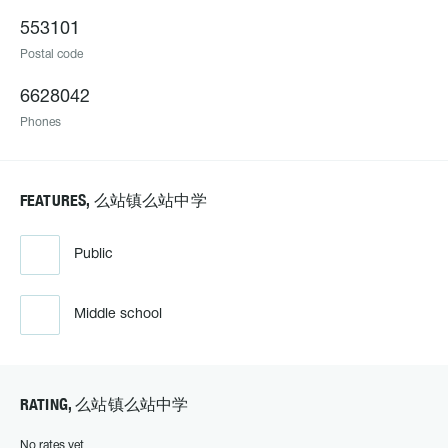
553101
Postal code
6628042
Phones
FEATURES, 么站镇么站中学
Public
Middle school
RATING, 么站镇么站中学
No rates yet