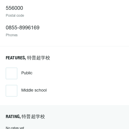
556000
Postal code
0855-8996169
Phones
FEATURES, 特普超学校
Public
Middle school
RATING, 特普超学校
No rates yet