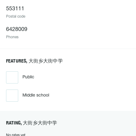
553111
Postal code
6428009
Phones
FEATURES, 大街乡大街中学
Public
Middle school
RATING, 大街乡大街中学
No rates yet