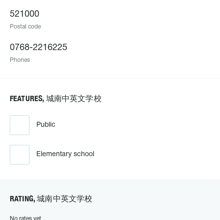
521000
Postal code
0768-2216225
Phones
FEATURES, 城南中英文学校
Public
Elementary school
RATING, 城南中英文学校
No rates yet