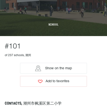
SCHOOL
#101
of 237 schools, 潮州
Show on the map
Add to favorites
CONTACTS, 潮州市枫溪区第二小学