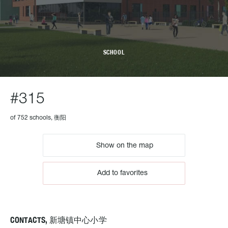
SCHOOL
#315
of 752 schools, 衡阳
Show on the map
Add to favorites
CONTACTS, 新塘镇中心小学