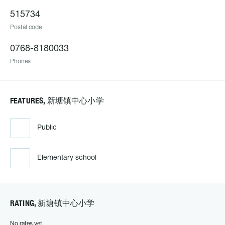
515734
Postal code
0768-8180033
Phones
FEATURES, 新塘镇中心小学
Public
Elementary school
RATING, 新塘镇中心小学
No rates yet