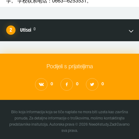
学。 学校联系电话：0663--6253531。
0
Utisci
Podijeli s prijateljima
0
0
0
Bilo koja informacija koja se tiče naplate ne mora biti uzeta kao završna
ponudа. Za detaljne informacije o troškovima, molimo kontaktirajte
predstavnike insitutcija. Autorska prava © 2026 Need4study.Zadržavamo
sva prava.