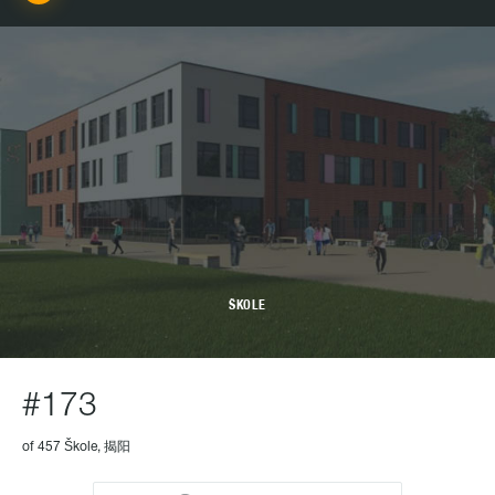
ŠKOLE
#173
of 457 Škole, 揭阳