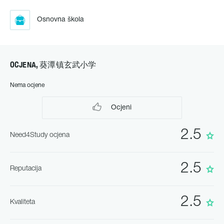
Osnovna škola
OCJENA, 葵潭镇玄武小学
Nema ocjene
Оcjeni
2.5
Need4Study ocjena
2.5
Reputacija
2.5
Кvaliteta