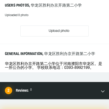
USERS PHOTOS, 华龙区胜利办京开路第二小学
Uploaded 0 photo
Upload photo
GENERAL INFORMATION, 华龙区胜利办京开路第二小学
华龙区胜利办京开路第二小学位于河南濮阳市华龙区。是
一所公办的小学。 学校联系电话：0393-8992199。
0
Reviews