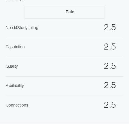
Rate
2.5
Need4Study rating
2.5
Reputation
2.5
Quality
2.5
Availability
2.5
Connections