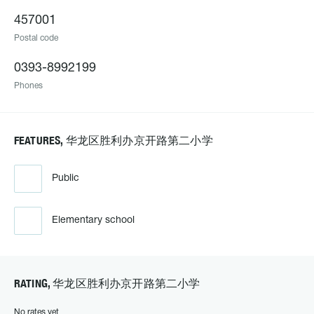
457001
Postal code
0393-8992199
Phones
FEATURES, 华龙区胜利办京开路第二小学
Public
Elementary school
RATING, 华龙区胜利办京开路第二小学
No rates yet