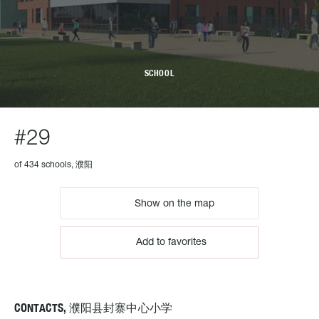
SCHOOL
#29
of 434 schools, 濮阳
Show on the map
Add to favorites
CONTACTS, 濮阳县封寨中心小学