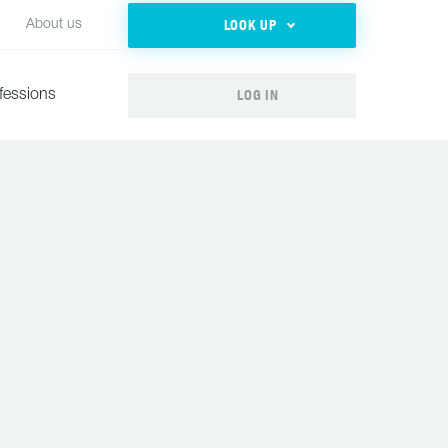
LOOK UP
About us
LOG IN
fessions