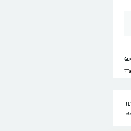
GE
西
R
Tota