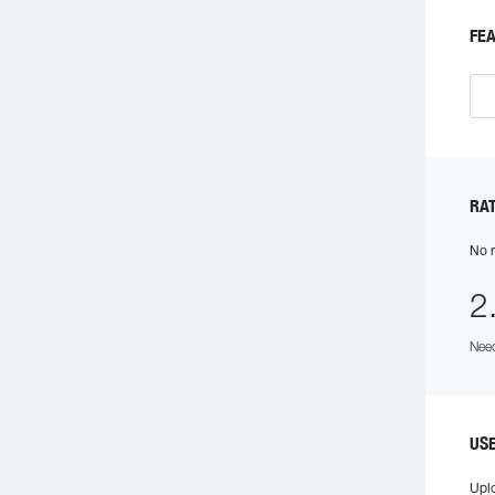
F
R
No r
2
Need
US
Upl