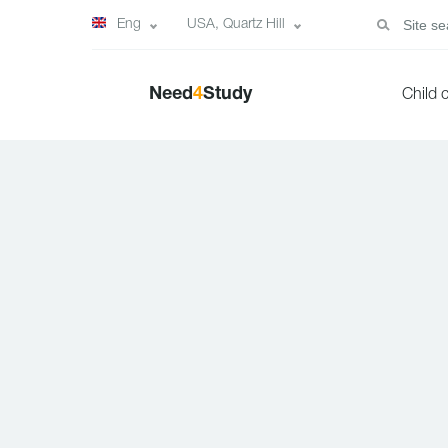
Eng
USA, Quartz Hill
Need
4
Study
Child 