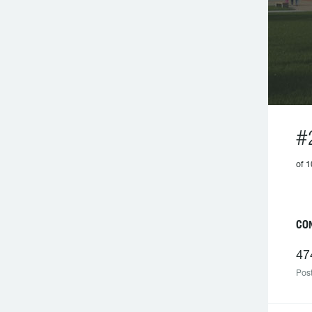
#
of 
C
47
Post