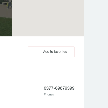
Add to favorites
0377-69879399
Phones