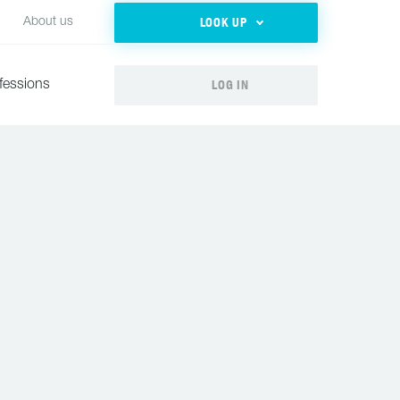
LOOK UP
About us
LOG IN
fessions