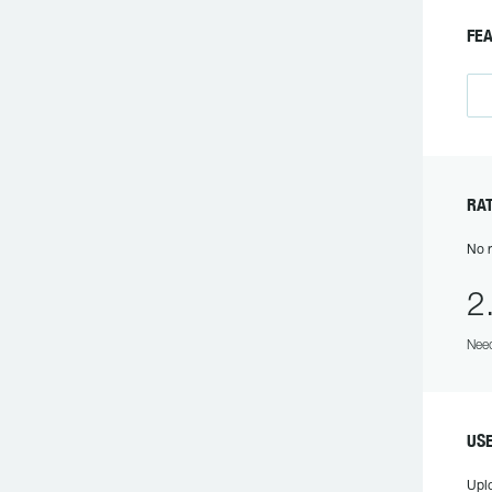
FEA
RAT
No r
2
Need
USE
Upl