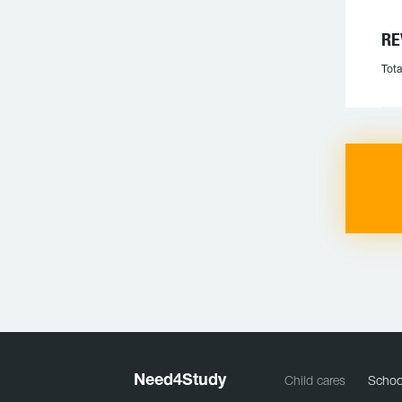
RE
Tota
Need
4
Study
Child cares
Schoo