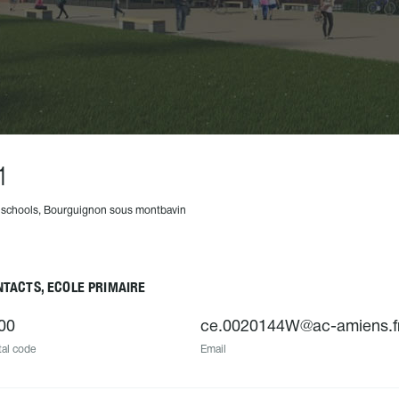
1
 schools, Bourguignon sous montbavin
TACTS, ECOLE PRIMAIRE
00
ce.0020144W@ac-amiens.f
al code
Email