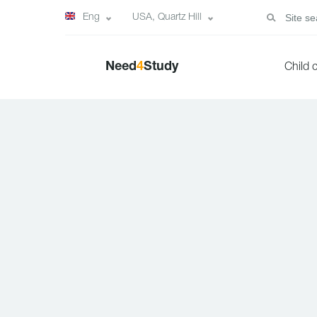
Eng
USA, Quartz Hill
Need
4
Study
Child 