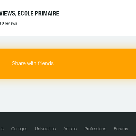
VIEWS, ECOLE PRIMAIRE
l 0 reviews
Share with friends
ls
Colleges
Universities
Articles
Professions
Forums