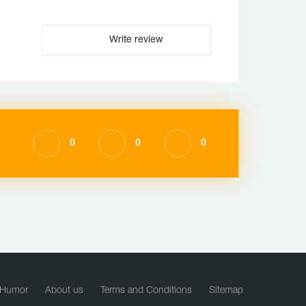
Write review
0
0
0
Humor
About us
Terms and Conditions
Sitemap