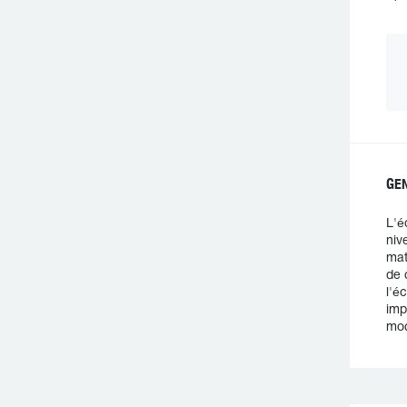
GEN
L'é
niv
mat
de 
l'é
imp
mod