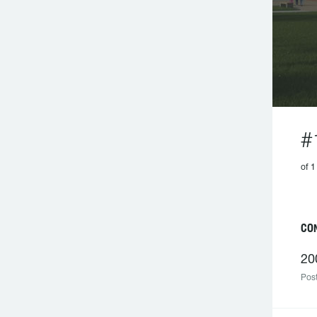
#
of 1
CON
20
Post