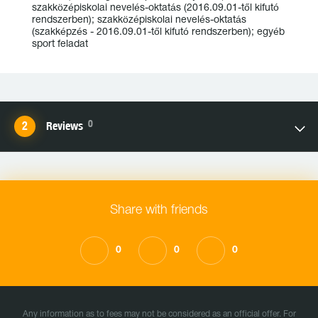
szakközépiskolai nevelés-oktatás (2016.09.01-től kifutó
rendszerben); szakközépiskolai nevelés-oktatás
(szakképzés - 2016.09.01-től kifutó rendszerben); egyéb
sport feladat
0
Reviews
Share with friends
0
0
0
Any information as to fees may not be considered as an official offer. For