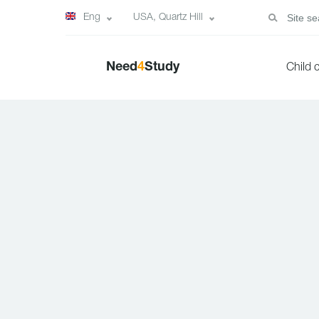
Eng
USA, Quartz Hill
Need
4
Study
Child 