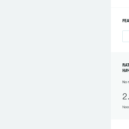
FE
RA
НА
No r
2
Need