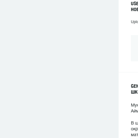
US
НО
Upl
GE
ШК
Мун
Айм
В ш
окр
мат