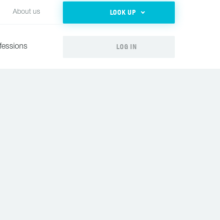
LOOK UP
About us
LOG IN
fessions