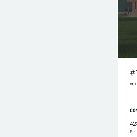
#
of 
CO
42
Post