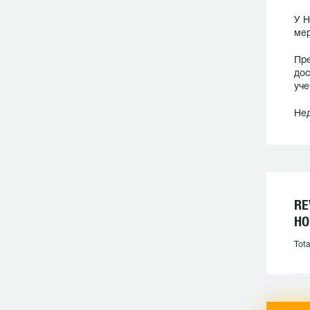
У Н
мер
Пре
дос
уче
Нед
RE
НО
Tota