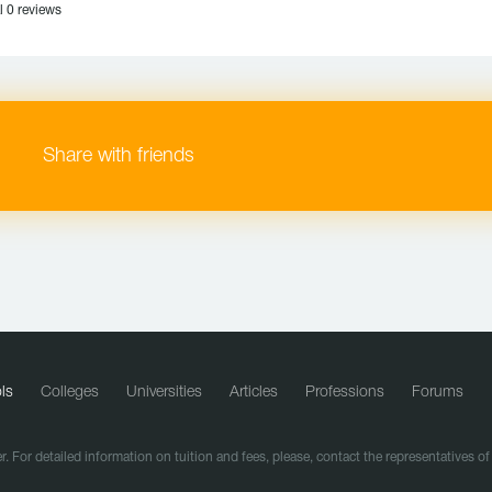
l 0 reviews
Share with friends
ls
Colleges
Universities
Articles
Professions
Forums
r. For detailed information on tuition and fees, please, contact the representatives o