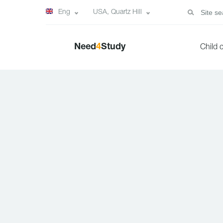
Eng
USA, Quartz Hill
Need
4
Study
Child 