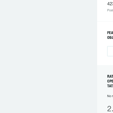
42
Post
FE
ОБ
RA
СР
ТА
No r
2