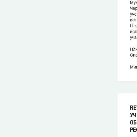
Мун
Чер
уче
ист
Шко
исп
уча
Плю
Спо
Мин
RE
УЧ
ОБ
РЕ