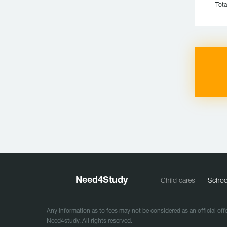
Tota
Need
4
Study
Child cares
Schoo
Any information as to fees may not be considered as an official offe
Need4study. All rights reserved.