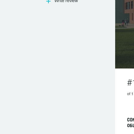
Write review
#
of 1
CO
ОБ