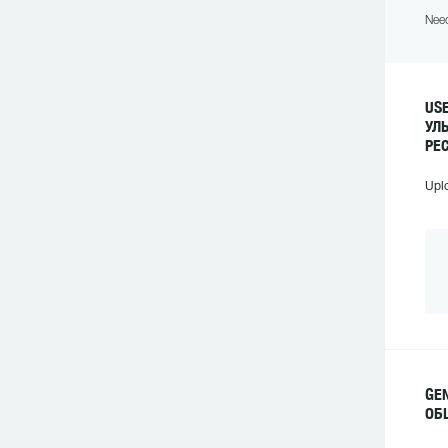
Need
US
УЛ
РЕ
Upl
GE
ОБ