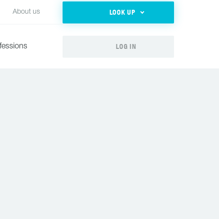
LOOK UP
About us
LOG IN
fessions