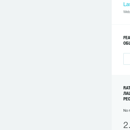
La
Web
FE
ОБ
RA
ЛА
РЕ
No r
2