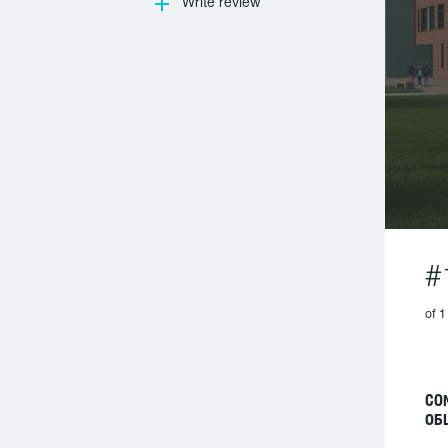
Write review
#
of 1
CO
ОБ