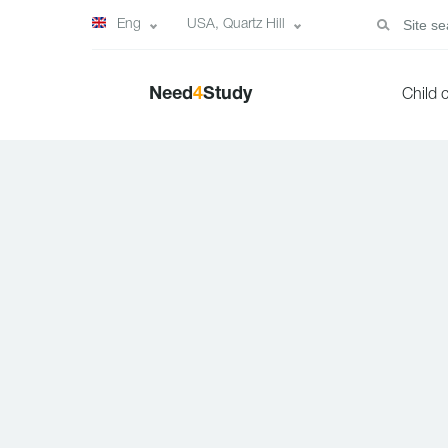
Eng
USA, Quartz Hill
Need
4
Study
Child 