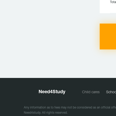
Tota
Need
4
Study
Child cares
Schoo
Any information as to fees may not be considered as an official offe
Need4study. All rights reserved.