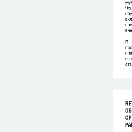
Му
Чер
обу
вкл
сов
вне
Плю
под
и д
огр
ста
RE
ОБ
СР
РА