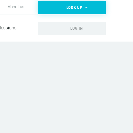
LOOK UP
About us
LOG IN
fessions