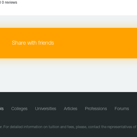
l 0 reviews
Share with friends
ls
Colleges
Universities
Articles
Professions
Forums
r. For detailed information on tuition and fees, please, contact the representatives o