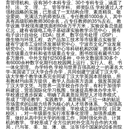
育管理机构。设有36个本科专业、30个专科专业，涵盖了
经、法、文、理、工、管等学科。 师资队伍 学校通过人才
强校战略的实施，已形成了一支结构合理、素质精良、敬
业爱岗、充满活力的师资队伍，专任教师1000余人，其中
具有高级职称教师360余名，占专任教师的35%左右。 教
学设施 学校现有建筑面积60余万平方米，实验设备总值超
亿元，建有省级电工电子基础课实验教学示范中心，拥有
电子设计自动化（EDA）技术、数字信号处理（DSP）、
微生物与环境工程、农产品加工技术等市级重点实验室，
建有宁波市工业经济发展研究中心、宁波市文化产业发展
研究中心、环境科学研究中心等科研机构20家，拥有多个
省市级重点学科和省市级重点专业。图书馆现有藏书130
多万册件、中外文报刊2500多种，中外文数据库30多个，
有6000余种数字化期刊在校园网上运行，实行人、机、书
一体化管理。 办学特色 学校与世界百强高校之一的著名大
学-英国诺丁汉大学合作办学，共同创建宁波诺丁汉大学。
该大学整个教学体系完全同诺丁汉大学英国本部接轨，所
有教材均由英方提供，教学人员由英方选派，颁发英国诺
丁汉大学文凭。与世界一流学校合作办学，有利于加强学
科建设，营造国际化学习氛围，快速提高整体办学水平。
学校通过逐步探索，明确了高素质应用型人才培养模式，
形成了“理论教学、实践教学、素质拓展”三位一体的贴近
市场需求的以能力培养为核心的人才培养体系。 为加强高
等教育与基础教育之间的衔接，学校成立基础学院（回龙
校区），对一年级新生实行准军事化管理，加强养成教
育。做好从高中到大学的衔接工作，同时强化外语、计算
机的教学。 学校形成了全方位的对外交流与合作的大格
局，已与英、美、加、澳、德、法等18个国家的20多所院