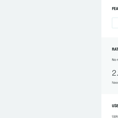
F
R
No r
2
Need
US
Upl