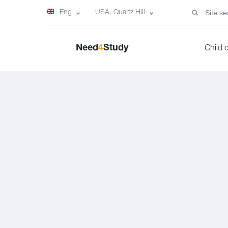
Eng
USA, Quartz Hill
Need
4
Study
Child 