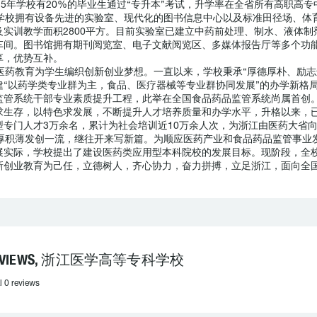
015年学校有20%的毕业生通过“专升本”考试，升学率在全省所有高职高专
学校拥有设备先进的实验室、现代化的图书信息中心以及标准田径场、体育
及实训教学面积2800平方。目前实验室已建立中药前处理、制水、液体制
车间。图书馆拥有期刊阅览室、电子文献阅览区、多媒体报告厅等多个功
享，优势互补。
医药教育为学生编织创新创业梦想。一直以来，学校秉承“厚德厚朴、励志
建“以药学类专业群为主，食品、医疗器械等专业群协同发展”的办学新格局
监管系统干部专业素质提升工程，此举在全国食品药品监管系统尚属首创
求生存，以特色求发展，不断提升人才培养质量和办学水平，升格以来，
型专门人才3万余名，累计为社会培训近10万余人次，为浙江由医药大省
厚积薄发创一流，继往开来写新篇。为顺应医药产业和食品药品监管事业
展实际，学校提出了建设医药类应用型本科院校的发展目标。现阶段，全校
新创业教育为己任，立德树人，齐心协力，奋力拼搏，立足浙江，面向全
EVIEWS, 浙江医学高等专科学校
l 0 reviews