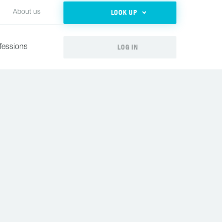
LOOK UP
About us
LOG IN
fessions