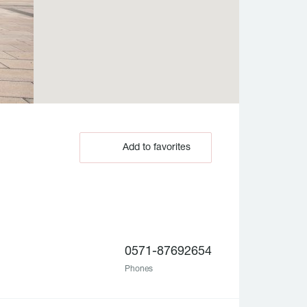
Add to favorites
0571-87692654
Phones