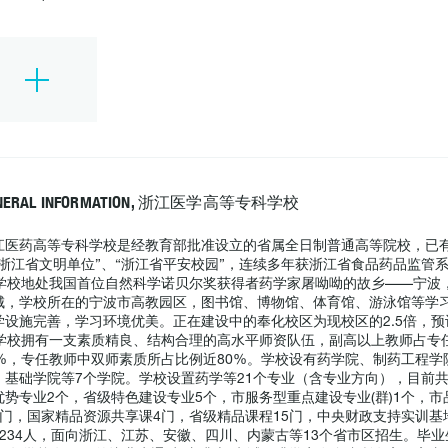
NERAL INFORMATION, 浙江医学高等专科学校
江医药高等专科学校是经教育部批准设立的省属全日制普通高等院校，已有
“浙江省文明单位”、“浙江省平安校园”，连续多年获浙江省食品药品监管
学校地处我国首位自然科学诺贝尔奖获得者药学家屠呦呦的故乡——宁波，
城，学校所在的宁波市高教园区，图书馆、博物馆、体育馆、游泳馆等学
学设施完善，学习环境优美。正在建设中的奉化校区为现校区的2.5倍，预计
学校拥有一支素质精良、结构合理的高水平师资队伍，副高以上教师占专任
3%，专任教师中双师素质所占比例近80%。学校设有药学院、制药工程
、基础学院等7个学院。学校设置药学等21个专业（含专业方向），目前
优势专业2个，省级特色建设专业5个，市服务型重点建设专业(群)1个，
4门，国家精品资源共享课4门，省级精品课程15门，中央财政支持实训基
8234人，面向浙江、江苏、安徽、四川、内蒙古等13个省市区招生。毕