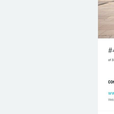
#
of 3
C
ww
Web