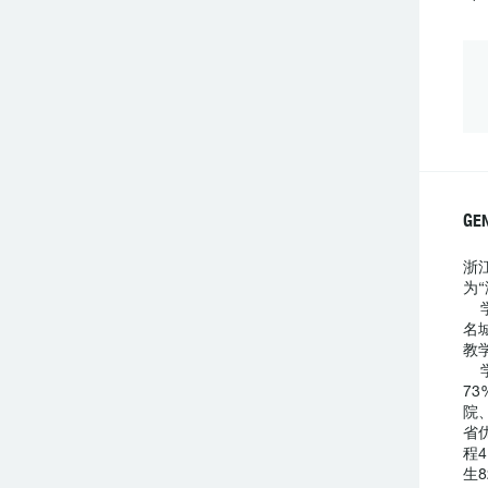
GE
浙
为
名
教
7
院
省
程
生