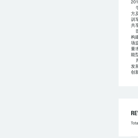
2
方
训
共
构
场
量
能
发
创
R
Tota