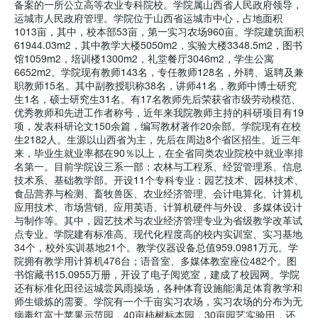
备案的一所公立高等农业专科院校。学院属山西省人民政府领导，
运城市人民政府管理。学院位于山西省运城市中心，占地面积
1013亩，其中，校本部53亩，第一实习农场960亩。学院建筑面积
61944.03m2，其中教学大楼5050m2，实验大楼3348.5m2，图书
馆1059m2，培训楼1300m2，礼堂餐厅3046m2，学生公寓
6652m2。学院现有教师143名，专任教师128名，外聘、返聘及兼
职教师15名。其中副教授职称38名，讲师41名，教师中博士研究
生1名，硕士研究生31名。有17名教师先后荣获省市级劳动模范、
优秀教师和先进工作者称号，近年来我院教师主持的科研项目有19
项，发表科研论文150余篇，编写教材著作20余部。学院现有在校
生2182人。生源以山西省为主，先后在周边8个省区招生。近三年
来，毕业生就业率都在90％以上，在全省同类农业院校中就业率排
名第一。目前学院设三系一部：农林与工程系、经贸管理系、信息
技术系、基础教学部。开设11个专科专业：园艺技术、园林技术、
食品营养与检测、畜牧兽医、农业经济管理、会计电算化、计算机
应用技术、市场营销、应用英语、计算机硬件与外设、多媒体设计
与制作等。其中，园艺技术与农业经济管理专业为省级教学改革试
点专业。学院建有标准高、现代化程度高的校内实训室、实习基地
34个，校外实训基地21个。教学仪器设备总值959.0981万元。学
院拥有教学用计算机476台；语音室、多媒体教室座位482个。图
书馆藏书15.0955万册，开设了电子阅览室，建成了校园网。学院
还有标准化田径运城尝风雨操场，各种体育设施能满足体育教学和
师生锻炼的需要。学院有一个千亩实习农场，实习农场的分布为无
病毒红富士苹果示范园，40亩柿树标本园，30亩园艺实验田，还