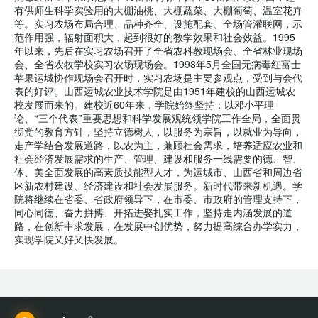
有供师生科学实验用的大棚油桃、大棚蔬菜、大棚葡萄、温室花卉
等。实习农场布局合理、品种齐全、设施配套、全场管灌联网，示
范作用强，辐射面积大，起到很好的教学效果和社会效益。1995
年以来，先后在实习农场召开了全省农科教现场会、全省林业现场
会、全省农牧学校实习农场现场会。1998年5月全国无病毒红富士
苹果运城协作现场会召开时，实习农场是主要参观点，受到与会代
表的好评。山西运城农业技术学院是由1951年建校的山西运城农
校发展而来的。建校近60年来，学院始终坚持：以邓小平理
论、“三个代表”重要思想和科学发展观统领学院工作全局，全面贯
彻党的教育方针，坚持立德树人，以服务为宗旨，以就业为导向，
走产学结合发展道路，以农为主，兼顾社会需求，培养适应农业和
社会经济发展需求的生产、管理、建设和服务一线需要的德、智、
体、美全面发展的高素质技能型人才，为运城市、山西省和周边省
区新农村建设、经济建设和社会发展服务。新时代带来新机遇。学
院将继续在省委、省政府领导下，在市委、市政府的管理支持下，
同心同德、奋力拼搏、开拓进娶扎实工作，坚持走内涵发展的道
路，在创新中求发展，在发展中创优势，努力提高综合办学实力，
实现学院又好又快发展。