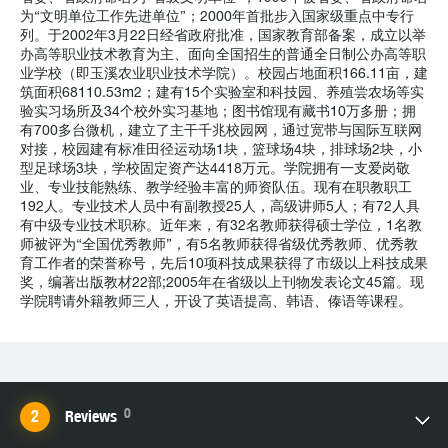
为“文明单位工作先进单位”；2000年首批步入国家级重点中专行
列。于2002年3月22日经省政府批准，国家教育部备案，成立以举
办高等职业技术教育为主、面向全国招生的普通全日制公办高等职
业学校（即玉溪农业职业技术学院）。校园占地面积166.11亩，建
筑面积68110.53m2；建有15个实验室和科技园、养殖尝农场等实
验实习场所及34个校外实习基地；图书馆现有藏书10万多册；拥
有700多台微机，建立了主干千兆校园网，通过宽带与国际互联网
对接，校园建有标准田径运动场1块，篮球场4块，排球场2块，小
型足球场3块，学校固定资产达4418万元。学院拥有一支爱岗敬
业、专业技能熟练、教学经验丰富的师资队伍。现有在职教职工
192人。专业技术人员中有副教授25人，高级讲师5人；有72人具
有中级专业技术职称。近年来，有32名教师获得硕士学位，1名教
师被评为“全国优秀教师”，有5名教师获得省级优秀教师、优秀教
育工作者的荣誉称号，先后10项科技成果获得了市级以上科技成果
奖，编著出版教材22部;2005年在省级以上刊物发表论文45篇。现
学院聘请外籍教师三人，开设了英语提高、韩语、傣语等课程。
0
Reviews