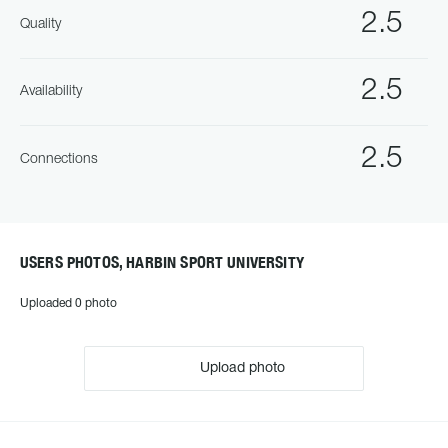
2.5
Quality
2.5
Availability
2.5
Connections
USERS PHOTOS, HARBIN SPORT UNIVERSITY
Uploaded 0 photo
Upload photo