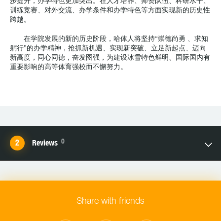
步提升，办学特色更加突出。在人才培养、师资队伍、科研水平、
训练竞赛、对外交流、办学条件和办学特色等方面实现新的历史性
跨越。
在学院发展的新的历史阶段，哈体人将坚持“崇德尚勇 、求知
躬行”的办学精神，抢抓新机遇、实现新突破、立足新起点、迈向
新高度，同心同德，奋发图强，为建设冰雪特色鲜明、国际国内有
重要影响的高等体育强校而不懈努力。
0
Reviews
Share with friends