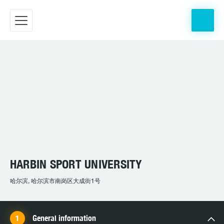
HARBIN SPORT UNIVERSITY
哈尔滨, 哈尔滨市南岗区大成街1号
General information