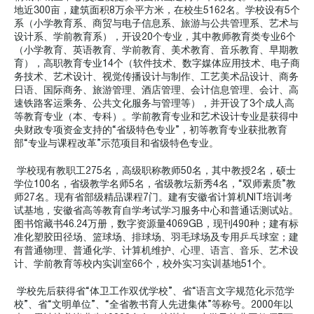
地近300亩，建筑面积8万余平方米，在校生5162名。学校设有5个
系（小学教育系、商贸与电子信息系、旅游与公共管理系、艺术与
设计系、学前教育系），开设20个专业，其中教师教育类专业6个
（小学教育、英语教育、学前教育、美术教育、音乐教育、早期教
育），高职教育专业14个（软件技术、数字媒体应用技术、电子商
务技术、艺术设计、视觉传播设计与制作、工艺美术品设计、商务
日语、国际商务、旅游管理、酒店管理、会计信息管理、会计、高
速铁路客运乘务、公共文化服务与管理等），并开设了3个成人高
等教育专业（本、专科）。学前教育专业和艺术设计专业是获得中
央财政专项资金支持的“省级特色专业”，初等教育专业获批教育
部“专业与课程改革”示范项目和省级特色专业。
学校现有教职工275名，高级职称教师50名，其中教授2名，硕士
学位100名，省级教学名师5名，省级教坛新秀4名，“双师素质”教
师27名。现有省部级精品课程7门。建有安徽省计算机NIT培训考
试基地，安徽省高等教育自学考试学习服务中心和普通话测试站。
图书馆藏书46.24万册，数字资源量4069GB，现刊490种；建有标
准化塑胶田径场、篮球场、排球场、羽毛球场及专用乒乓球室；建
有普通物理、普通化学、计算机维护、心理、语言、音乐、艺术设
计、学前教育等校内实训室66个，校外实习实训基地51个。
学校先后获得省“体卫工作双优学校”、省“语言文字规范化示范学
校”、省“文明单位”、“全省教书育人先进集体”等称号。2000年以