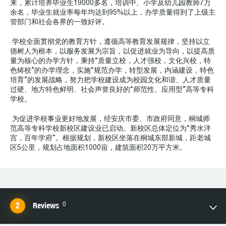
来，累计培养毕业生19000多名，培训中、小学及幼儿园教师7万
余名，毕业生就业率每年均达到95%以上，办学质量得到了上级主
管部门和社会各界的一致好评。
学校全面贯彻党的教育方针，遵循高等教育发展规律，坚持以立
德树人为根本，以服务发展为宗旨，以促进就业为导向，以提高质
量为核心的办学方针，秉持“质量立校，人才强校，文化兴校，特
色铸校”的办学理念，实施“规范办学，转型发展，内涵建设，特色
培育”的发展战略，努力把学校建设成为校园文化和谐、人才质量
过硬、地方特色鲜明、社会声誉良好的“师范性、应用型”高等专科
学校。
为促进学校事业更好地发展，经安庆市委、市政府同意，桐城师
范高等专科学校新校区建设业已启动。新校区总体定位为“秀水泮
宫，百年学府”。根据规划，新校区坐落在桐城东部新城，距老城
区5公里，规划占地面积1000亩，建筑面积20万平方米。
0
Reviews