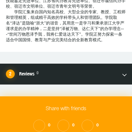
技能鉴定先进单位、江苏省民办教育先进单位、宿迁市诚信民办学
校、宿迁市文明单位、宿迁市青年文明号等荣誉。
学院汇集来自国内知名高校、大型企业的专家、教授、工程师
和管理精英，组成精干高效的学科带头人和管理团队。学院取
名“泽达”是隐喻“浙大”的谐音，其用意一是学习和秉承浙江大学严
谨求是的办学精神，二是坚持“泽被万物、达仁天下”的办学理念--
-“世间万物恩泽予我，我将仁爱送达天下”。学院正努力探索一条
适合中国国情、教育与产业完美结合的全新教育模式。
0
Reviews
Share with friends
0
0
0