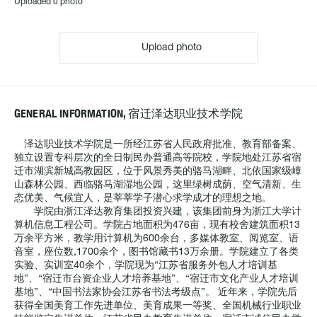
Uploaded 0 photo
Upload photo
GENERAL INFORMATION, 宿迁泽达职业技术学院
泽达职业技术学院是一所经江苏省人民政府批准、教育部备案、
独立设置专科层次的全日制民办普通高等院校，学院地处江苏省宿
迁市湖滨新城高教园区，位于风景秀美的骆马湖畔、北依国家级嶂
山森林公园、西临骆马湖湿地公园，这里绿树成荫、空气清新、生
态优美、气候宜人，是莘莘学子潜心求学成才的理想之地。
学院由浙江泽达教育集团投资兴建，该集团前身为浙江大学计
算机信息工程公司。学院占地面积为476亩，现有校舍建筑面积13
万余平方米，教学用计算机为600余台，多媒体教室、阅览室、语
音室，座位数,1700余个，图书馆藏书13万余册。学院建立了各类
实验、实训室40余个，学院现为“江苏省服务外包人才培训基
地”、“宿迁市台资企业人才培养基地”、“宿迁市文化产业人才培训
基地”、“中国书法家协会江苏省书法考级点”。 近年来，学院先后
获得全国美育工作先进单位、美育成果一等奖、全国机械行业职业