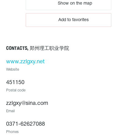
Show on the map
Add to favorites
CONTACTS, 郑州理工职业学院
www.zzlgxy.net
Website
451150
Postal code
zzlgxy@sina.com
Email
0371-62627088
Phones