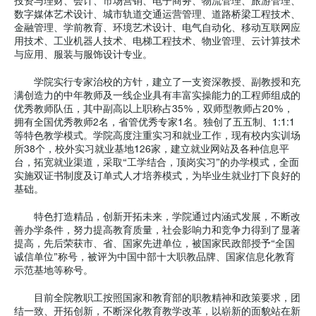
投资与理财、会计、市场营销、电子商务、物流管理、旅游管理、
数字媒体艺术设计、城市轨道交通运营管理、道路桥梁工程技术、
金融管理、学前教育、环境艺术设计、电气自动化、移动互联网应
用技术、工业机器人技术、电梯工程技术、物业管理、云计算技术
与应用、服装与服饰设计专业。
学院实行专家治校的方针，建立了一支资深教授、副教授和充
满创造力的中年教师及一线企业具有丰富实操能力的工程师组成的
优秀教师队伍，其中副高以上职称占35%，双师型教师占20%，
拥有全国优秀教师2名，省管优秀专家1名。独创了五五制、1:1:1
等特色教学模式。学院高度注重实习和就业工作，现有校内实训场
所38个，校外实习就业基地126家，建立就业网站及各种信息平
台，拓宽就业渠道，采取“工学结合，顶岗实习”的办学模式，全面
实施双证书制度及订单式人才培养模式，为毕业生就业打下良好的
基础。
特色打造精品，创新开拓未来，学院通过内涵式发展，不断改
善办学条件，努力提高教育质量，社会影响力和竞争力得到了显著
提高，先后荣获市、省、国家先进单位，被国家民政部授予“全国
诚信单位”称号，被评为中国中部十大职教品牌、国家信息化教育
示范基地等称号。
目前全院教职工按照国家和教育部的职教精神和政策要求，团
结一致、开拓创新，不断深化教育教学改革，以崭新的面貌站在新