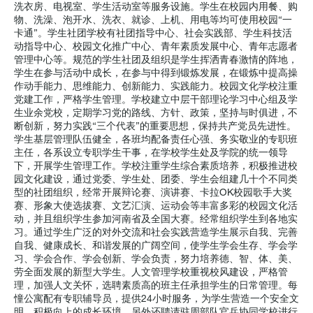
洗衣房、电视室、学生活动室等服务设施。学生在校园内用餐、购
物、洗澡、泡开水、洗衣、就诊、上机、用电等均可使用校园“一
卡通”。学生社团学校有社团指导中心、社会实践部、学生科技活
动指导中心、校园文化推广中心、青年素质发展中心、青年志愿者
管理中心等。规范的学生社团及组织是学生挥洒青春激情的阵地，
学生在参与活动中成长，在参与中得到锻炼发展，在锻炼中提高操
作动手能力、思维能力、创新能力、实践能力。校园文化学校注重
党建工作，严格学生管理。学校建立中层干部理论学习中心组及学
生业余党校，定期学习党的路线、方针、政策，坚持与时俱进，不
断创新，努力实践“三个代表”的重要思想，保持共产党员先进性。
学生基层管理队伍健全，各班均配备责任心强、务实敬业的专职班
主任，各系设立专职学生干事，在学校学生处及学院的统一领导
下，开展学生管理工作。学校注重学生综合素质培养，积极推进校
园文化建设，通过党委、学生处、团委、学生会组建几十个不同类
型的社团组织，经常开展辩论赛、演讲赛、卡拉OK校园歌手大奖
赛、形象大使选拔赛、文艺汇演、运动会等丰富多彩的校园文化活
动，并且组织学生参加河南省及全国大赛。经常组织学生到各地实
习。通过学生广泛的对外交流和社会实践营造学生展示自我、完善
自我、健康成长、和谐发展的广阔空间，使学生学会生存、学会学
习、学会合作、学会创新、学会负责，努力培养德、智、体、美、
劳全面发展的新型大学生。人文管理学校重视校风建设，严格管
理，加强人文关怀，选聘素质高的班主任承担学生的日常管理。每
憧公寓配有专职辅导员，提供24小时服务，为学生营造一个安全文
明、积极向上的成长环境。另外还聘请驻周部队官兵协同学校进行