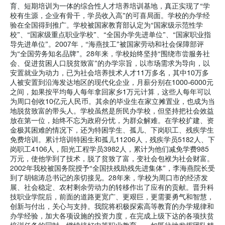
育、短期培训为一体的综合性人才培养培训基地，真正实现了“学
校有生源，企业有骨干，学员收入高”的可喜局面。学校的办学经
验在全国得到推广。学校被国家教育部认定为“国家级示范性学
校”、“国家级重点职业学校”、“全国办学先进单位”、“国家职业指
导先进单位”。2007年，“海燕技工”被国家劳动和社会保障部评
为“全国劳务知名品牌”。28年来，学校始终坚持“围绕市尝服务社
会、促进贫困人口脱贫致富”的办学宗旨，以市场需求为导向，以
安置就业为动力，已为社会培养技术人才11万多名，其中10万多
人被安置到沿海发达地区的现代化企业，月薪分别在1000-6000元
之间，如果按平均每人每年拿回家乡1万元计算，这些人每年可以
为周口创收10亿元人民币。其余的毕业生在家立摊置业，也成为当
地脱贫致富的带头人。学校虽然是所民办学校，但坚持把社会效益
放在第一位，始终不忘为政府分忧，为群众解难。在学校扩建、资
金极其困难的情况下，还为特困学生、孤儿、下岗职工、残疾学生
免费培训。累计培训特困生和孤儿11206人，残疾学员5182人、下
岗职工4106人，阳光工程学员3982人，累计为他们减免学费985
万元，使他学到了技术，脱了贫致了富，变社会包袱为社会财富。
2002年我校被国务院授予“全国扶残助残先进集体”，李海燕院长受
到了胡锦涛总书记的亲切接见。28年来，学校为周口市的经济发
展、社会稳定、农村剩余劳动力的转移作出了应有的贡献。晋升科
技职业学院后，前面的道路更宽广、更艰巨，更需要勇气和智慧，
创新与付出，关心与支持。我院将积极探索高等教育的办学规律和
办学经验，加大各项设施的投资力度，在完成上级下达的各项扶贫