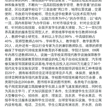
培训任务的同时，继续搞好中等职业教育，一如既往地发挥团队精
神和集体智慧，不断向“一流高职院校教学管理、教学质量”的目标
挺进。区位优越学校位于“三皇故都”周口市，地理位置优越，交通
便利，市政府与学校毗邻。理念先进学校秉承“以技术应用为特
色，以市场需求为导向，以能力培养为中心”的办学理念；以“省内
一流，国内有影响”为办学目标，针对市场设专业、针对企业定课
程、针对岗位练技能，全面开发学生的最大潜能，为二十一世纪培
养高素质的服务型应用型人才。师资雄厚学校有专任教师300多
人，教师中硕士研究生、本科以上学历占99%，中高级职称占
40%，双师型教师占60%，学科带头人、教学能手、教学新秀等
20人，此外还有一批以行业专家为主的兼职教师队伍。雄厚的师资
确保了学校的可持续发展和教育的不断创新。学院计划08、09两
年内再引进教师200人。设施一流学校采用现代教学设施保障教学
质量，拥有国家教育部扶持建设的电工电子自动化实验室、汽车维
修实验室等国家级实训基地,学校先后投入近2500万元建立了36个
现代化专业实验实训室，学校拥有各类技能培训项目和工种考级项
目20个。拥有标准田径尝足球尝篮球尝乒乓房、体操房、健身房、
排球尝网球场等现代体育设施。学校图书馆现有藏书20万余册，各
类期刊杂志200余种。图书馆丰富的图书资料、各类电子出版物，
电子阅览室的建立既能够使学生跟上业界飞速发展的潮流，同时也
为其自主学习，扩大知识面提供了条件。生活便捷学生生活区设有
大型餐饮中心、招待所、超市、理发店、洗衣房、平价水果店、书
报亭等生活服务设施和学生活动室、台球室等娱乐设施。学生公寓
内设有电扇、电话、卫生间。学生公寓设有淋浴房、开水房、自助