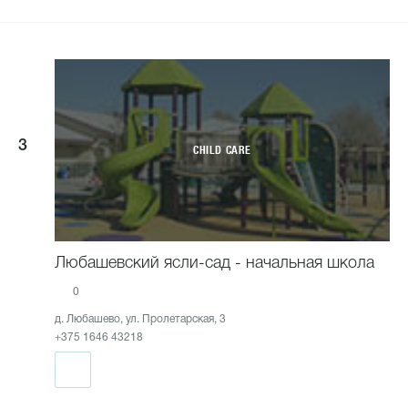
3
CHILD CARE
Любашевский ясли-сад - начальная школа
0
д. Любашево, ул. Пролетарская, 3
+375 1646 43218