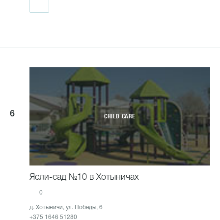
6
CHILD CARE
Ясли-сад №10 в Хотыничах
0
д. Хотыничи, ул. Победы, 6
+375 1646 51280