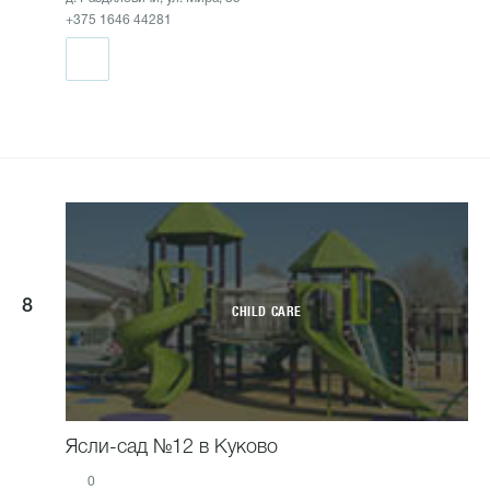
+375 1646 44281
8
CHILD CARE
Ясли-сад №12 в Куково
0