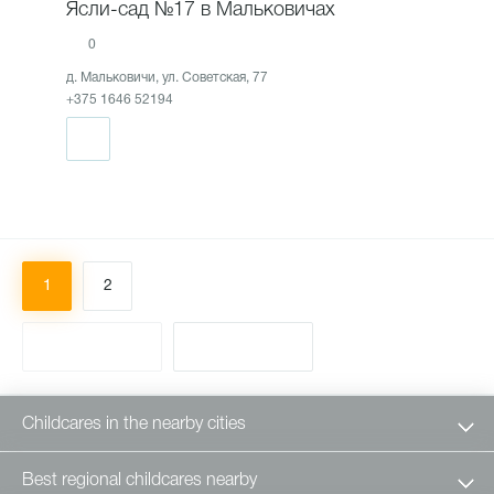
Ясли-сад №17 в Мальковичах
0
д. Мальковичи, ул. Советская, 77
+375 1646 52194
1
2
Childcares in the nearby cities
Best regional childcares nearby