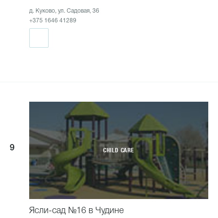
д. Куково, ул. Садовая, 36
+375 1646 41289
9
CHILD CARE
Ясли-сад №16 в Чудине