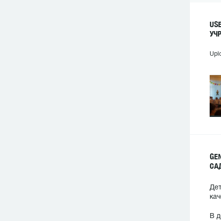
US
УЧ
Upl
GE
СА
Дет
кач
В д