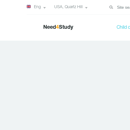
Eng
USA, Quartz Hill
Need
4
Study
Child 