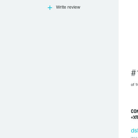
Write review
#
of 1
CO
«У
ds