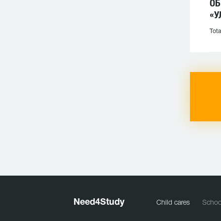
ОБ
«У
Tota
Need
4
Study
Child cares
Schoo