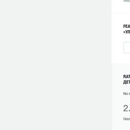
Web
FE
«У
RA
ДЕ
No r
2
Need