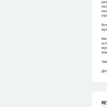
раз
нес
нео
утр
Все
муз
Мат
усл
муз
ком
Зав
Дет
RE