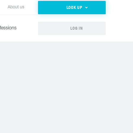
LOOK UP
About us
LOG IN
fessions