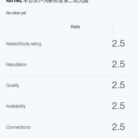
RATING, 丰台区卢沟桥街道第二幼儿园
No rates yet
Rate
2.5
Need4Study rating
2.5
Reputation
2.5
Quality
2.5
Availability
2.5
Connections