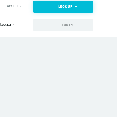
LOOK UP
About us
LOG IN
fessions