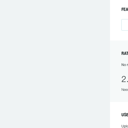
F
R
No r
2
Need
US
Upl