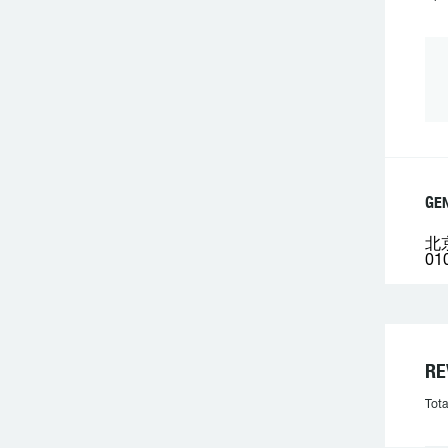
GE
北
01
R
Tota