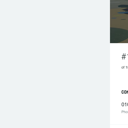
#
of 1
C
01
Pho